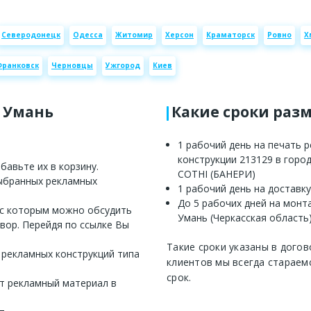
Северодонецк
Одесса
Житомир
Херсон
Краматорск
Ровно
Х
Франковск
Черновцы
Ужгород
Киев
е Умань
Какие сроки раз
1 рабочий день на печать 
конструкции 213129 в горо
авьте их в корзину.
СОТНІ (БАНЕРИ)
выбранных рекламных
1 рабочий день на доставку
До 5 рабочих дней на монт
 с которым можно обсудить
Умань (Черкасская область)
вор. Перейдя по ссылке Вы
Такие сроки указаны в догов
 рекламных конструкций типа
клиентов мы всегда стараем
срок.
т рекламный материал в