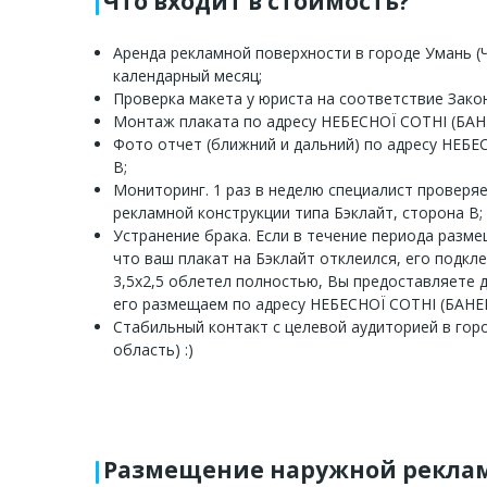
Что входит в стоимость?
Аренда рекламной поверхности в городе Умань (Ч
календарный месяц;
Проверка макета у юриста на соответствие Зако
Монтаж плаката по адресу НЕБЕСНОЇ СОТНІ (БАН
Фото отчет (ближний и дальний) по адресу НЕБЕ
В;
Мониторинг. 1 раз в неделю специалист проверя
рекламной конструкции типа Бэклайт, сторона В;
Устранение брака. Если в течение периода разм
что ваш плакат на Бэклайт отклеился, его подкл
3,5х2,5 облетел полностью, Вы предоставляете 
его размещаем по адресу НЕБЕСНОЇ СОТНІ (БАНЕ
Стабильный контакт с целевой аудиторией в гор
область) :)
Размещение наружной реклам