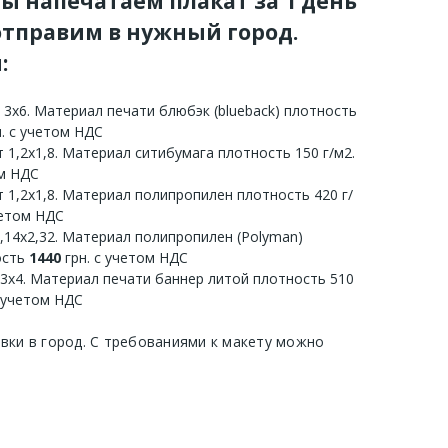
мы напечатаем плакат за 1 день
тправим в нужный город.
:
 3х6. Материал печати блюбэк (blueback) плотность
. с учетом НДС
 1,2х1,8. Материал ситибумага плотность 150 г/м2.
ом НДС
 1,2х1,8. Материал полипропилен плотность 420 г/
четом НДС
3,14х2,32. Материал полипропилен (Polyman)
ость
1440
грн. с учетом НДС
 3х4. Материал печати баннер литой плотность 510
с учетом НДС
авки в город. С требованиями к макету можно