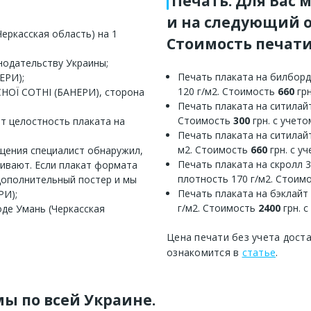
Печать. Для Вас 
и на следующий о
еркасская область) на 1
Стоимость печати
нодательству Украины;
Печать плаката на билборд
ЕРИ);
120 г/м2. Стоимость
660
грн
СНОЇ СОТНІ (БАНЕРИ), сторона
Печать плаката на ситилайт
Стоимость
300
грн. с учет
ет целостность плаката на
Печать плаката на ситилайт
м2. Стоимость
660
грн. с у
ещения специалист обнаружил,
Печать плаката на скролл 
еивают. Если плакат формата
плотность 170 г/м2. Стоим
дополнительный постер и мы
Печать плаката на бэклайт
РИ);
г/м2. Стоимость
2400
грн. 
оде Умань (Черкасская
Цена печати без учета дост
ознакомится в
статье
.
ы по всей Украине.