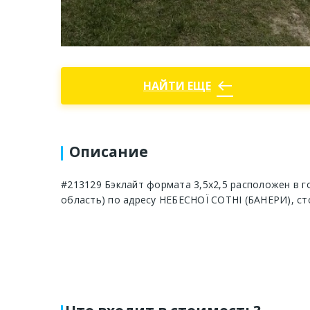
west
НАЙТИ ЕЩЕ
Описание
#213129 Бэклайт формата 3,5х2,5 расположен в г
область) по адресу НЕБЕСНОЇ СОТНІ (БАНЕРИ), ст