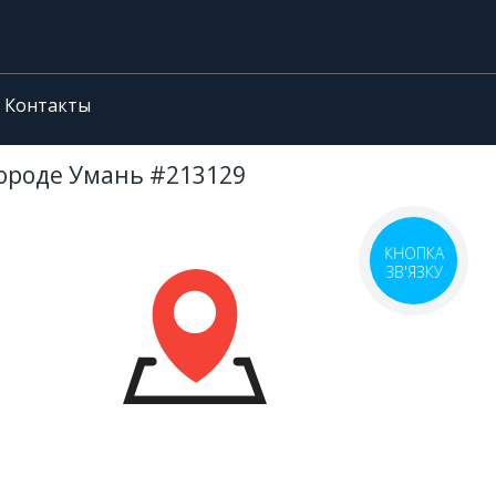
Контакты
городе Умань #213129
КНОПКА
ЗВ'ЯЗКУ