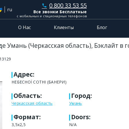
0 800 33 53 55
phone
ru
Все звонки Бесплатные
с мобильных и стационарных телефонов
О Нас
Клиенты
Блог
е Умань (Черкасская область), Бэклайт в 
13129
Адрес
:
НЕБЕСНОЇ СОТНІ (БАНЕРИ)
Область
:
Город
:
Черкасская область
Умань
Формат
:
Doors:
3,5х2,5
N/A