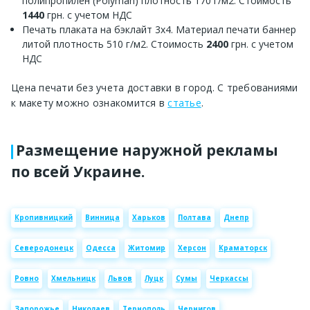
полипропилен (Polyman) плотность 170 г/м2. Стоимость
1440
грн. с учетом НДС
Печать плаката на бэклайт 3х4. Материал печати баннер
литой плотность 510 г/м2. Стоимость
2400
грн. с учетом
НДС
Цена печати без учета доставки в город. С требованиями
к макету можно ознакомится в
статье
.
Размещение наружной рекламы
по всей Украине.
Кропивницкий
Винница
Харьков
Полтава
Днепр
Северодонецк
Одесса
Житомир
Херсон
Краматорск
Ровно
Хмельницк
Львов
Луцк
Сумы
Черкассы
Запорожье
Николаев
Тернополь
Чернигов