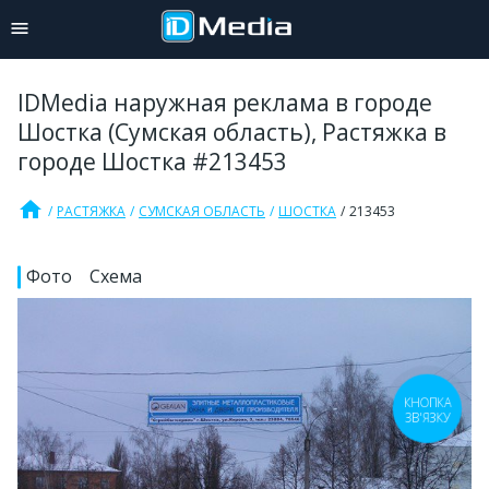
IDMedia наружная реклама в городе
Шостка (Сумская область), Растяжка в
городе Шостка #213453
home
РАСТЯЖКА
СУМСКАЯ ОБЛАСТЬ
ШОСТКА
213453
Фото
Схема
КНОПКА
ЗВ'ЯЗКУ