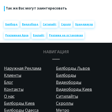
Так же Вас могут заинтересовать
Билборд
Видеоборд
Ситилайт
Скролл
Брандмауэр
Рекламная Арка
Бэклайт
Реклама на остановках
НАВИГАЦИЯ
Наружная Реклама
Билборды Львов
Клиенты
Билборды
Блог
Видеоборды
Контакты
Видеоборды Киев
О нас
Ситилайты
Билборды Киев
Скроллы
Билборды Одесса
Метро