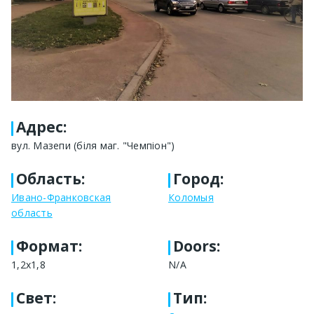
Адрес
:
вул. Мазепи (біля маг. "Чемпіон")
Область
:
Город
:
Ивано-Франковская
Коломыя
область
Формат
:
Doors:
1,2x1,8
N/A
Свет
:
Тип
: