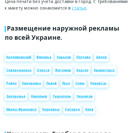
Цена печати без учета доставки в город. С требованиями
к макету можно ознакомится в
статье
.
Размещение наружной рекламы
по всей Украине.
Кропивницкий
Винница
Харьков
Полтава
Днепр
Северодонецк
Одесса
Житомир
Херсон
Краматорск
Ровно
Хмельницк
Львов
Луцк
Сумы
Черкассы
Запорожье
Николаев
Тернополь
Чернигов
Ивано-Франковск
Черновцы
Ужгород
Киев