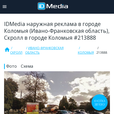
IDMedia наружная реклама в городе
Коломыя (Ивано-Франковская область),
Скролл в городе Коломыя #213888
ИВАНО-ФРАНКОВСКАЯ
home
СКРОЛЛ
ОБЛАСТЬ
КОЛОМЫЯ
213888
Фото
Схема
КНОПКА
ЗВ'ЯЗКУ