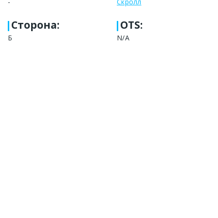
-
Скролл
Сторона
:
OTS:
Б
N/A