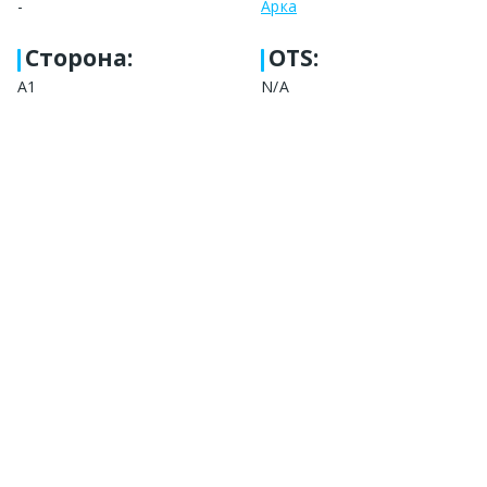
-
Арка
Сторона
:
OTS:
А1
N/A