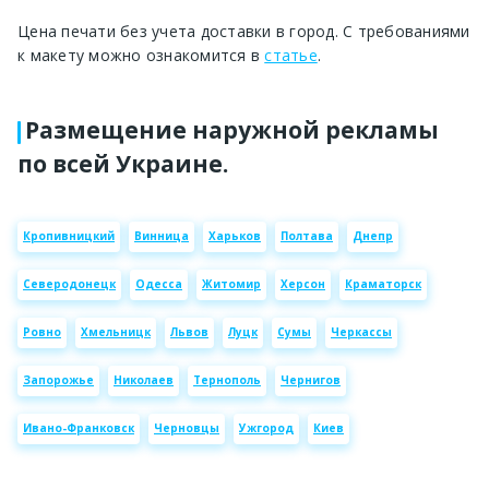
Цена печати без учета доставки в город. С требованиями
к макету можно ознакомится в
статье
.
Размещение наружной рекламы
по всей Украине.
Кропивницкий
Винница
Харьков
Полтава
Днепр
Северодонецк
Одесса
Житомир
Херсон
Краматорск
Ровно
Хмельницк
Львов
Луцк
Сумы
Черкассы
Запорожье
Николаев
Тернополь
Чернигов
Ивано-Франковск
Черновцы
Ужгород
Киев