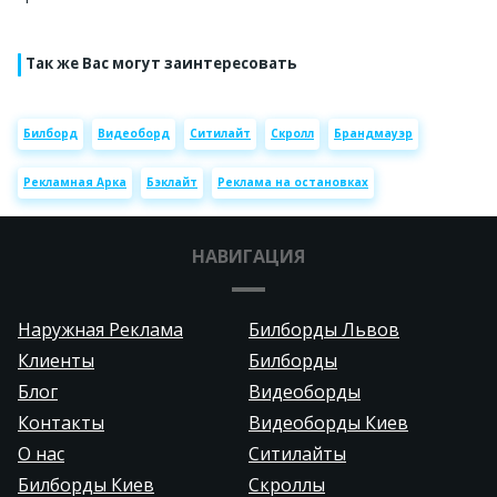
Так же Вас могут заинтересовать
Билборд
Видеоборд
Ситилайт
Скролл
Брандмауэр
Рекламная Арка
Бэклайт
Реклама на остановках
НАВИГАЦИЯ
Наружная Реклама
Билборды Львов
Клиенты
Билборды
Блог
Видеоборды
Контакты
Видеоборды Киев
О нас
Ситилайты
Билборды Киев
Скроллы