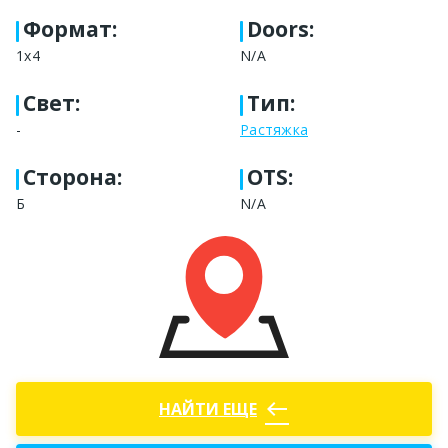
Формат
:
Doors:
1х4
N/A
Свет
:
Тип
:
-
Растяжка
Сторона
:
OTS:
Б
N/A
west
НАЙТИ ЕЩЕ