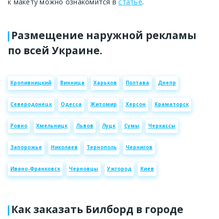
к макету можно ознакомится в
статье
.
Размещение наружной рекламы
по всей Украине.
Кропивницкий
Винница
Харьков
Полтава
Днепр
Северодонецк
Одесса
Житомир
Херсон
Краматорск
Ровно
Хмельницк
Львов
Луцк
Сумы
Черкассы
Запорожье
Николаев
Тернополь
Чернигов
Ивано-Франковск
Черновцы
Ужгород
Киев
Как заказать Билборд в городе