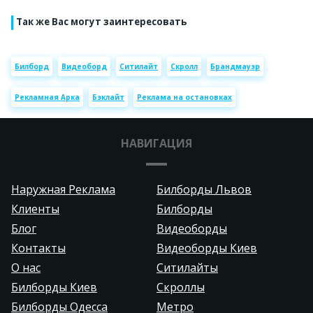
Так же Вас могут заинтересовать
Билборд
Видеоборд
Ситилайт
Скролл
Брандмауэр
Рекламная Арка
Бэклайт
Реклама на остановках
НАВИГАЦИЯ
Наружная Реклама
Билборды Львов
Клиенты
Билборды
Блог
Видеоборды
Контакты
Видеоборды Киев
О нас
Ситилайты
Билборды Киев
Скроллы
Билборды Одесса
Метро