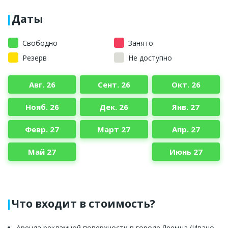
Даты
Свободно
Занято
Резерв
Не доступно
Авг. 26
Сент. 26
Окт. 26
Нояб. 26
Дек. 26
Янв. 27
Февр. 27
Март 27
Апр. 27
Май 27
Июнь 27
Что входит в стоимость?
Аренда рекламной поверхности в городе Яремча (Ивано-