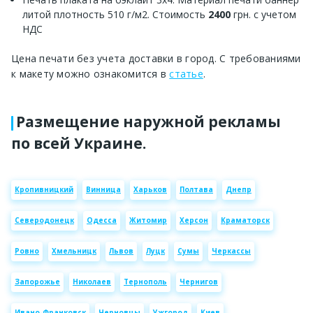
литой плотность 510 г/м2. Стоимость
2400
грн. с учетом
НДС
Цена печати без учета доставки в город. С требованиями
к макету можно ознакомится в
статье
.
Размещение наружной рекламы
по всей Украине.
Кропивницкий
Винница
Харьков
Полтава
Днепр
Северодонецк
Одесса
Житомир
Херсон
Краматорск
Ровно
Хмельницк
Львов
Луцк
Сумы
Черкассы
Запорожье
Николаев
Тернополь
Чернигов
Ивано-Франковск
Черновцы
Ужгород
Киев