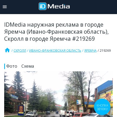
IDMedia наружная реклама в городе
Яремча (Ивано-Франковская область),
Скролл в городе Яремча #219269
home
СКРОЛЛ
ИВАНО-ФРАНКОВСКАЯ ОБЛАСТЬ
ЯРЕМЧА
219269
Фото
Схема
КНОПКА
ЗВ'ЯЗКУ