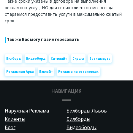
Такие сроки указаны в договоре на выполнения
рекламных услуг, НО для своих клиентов мы всегда
стараемся предоставить услуги в максимально сжатый
срок.
Так же Вас могут заинтересовать
Билборд
Видеоборд
Ситилайт
Скролл
Брандмауэр
Рекламная Арка
Бэклайт
Реклама на остановках
НАВИГАЦИЯ
Наружная Реклама
Билборды Львов
Клиенты
Билборды
Блог
Видеоборды