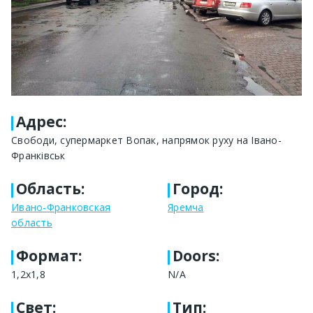
Адрес
:
Свободи, супермаркет Вопак, напрямок руху на Івано-
Франківськ
Область
:
Город
:
Ивано-Франковская
Яремча
область
Формат
:
Doors:
1,2x1,8
N/A
Свет
:
Тип
: