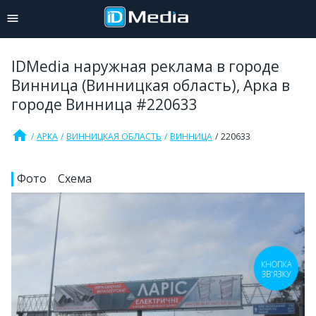
IDMedia наружная реклама в городе
Винница (Винницкая область), Арка в
городе Винница #220633
home
АРКА
ВИННИЦКАЯ ОБЛАСТЬ
ВИННИЦА
220633
Фото
Схема
КНОПКА
ЗВ'ЯЗКУ