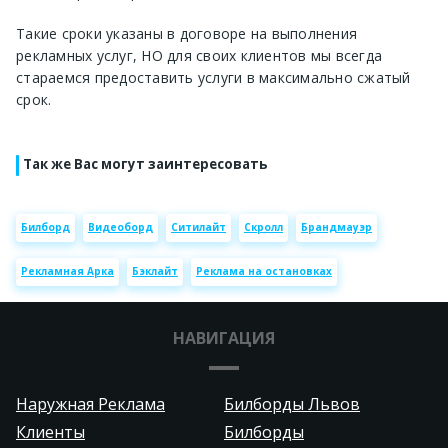
Такие сроки указаны в договоре на выполнения
рекламных услуг, НО для своих клиентов мы всегда
стараемся предоставить услуги в максимально сжатый
срок.
Так же Вас могут заинтересовать
Билборд
Видеоборд
Ситилайт
Скролл
Брандмауэр
Рекламная Арка
Бэклайт
Реклама на остановках
НАВИГАЦИЯ
Наружная Реклама
Билборды Львов
Клиенты
Билборды