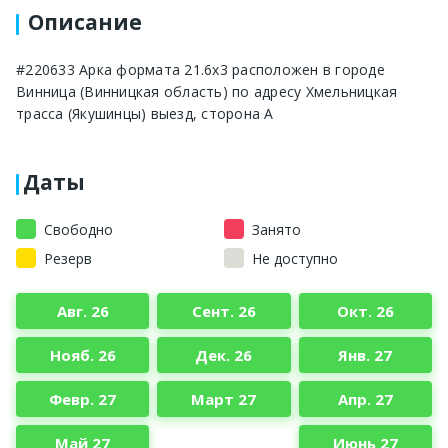
Описание
#220633 Арка формата 21.6х3 расположен в городе
Винница (Винницкая область) по адресу Хмельницкая
трасса (Якушинцы) выезд, сторона А
Даты
Свободно
Занято
Резерв
Не доступно
Авг. 26
Сент. 26
Окт. 26
Нояб. 26
Дек. 26
Янв. 27
Февр. 27
Март 27
Апр. 27
Май 27
Июнь 27