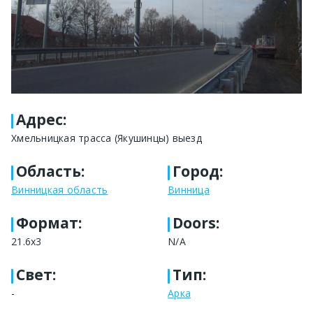
Адрес
:
Хмельницкая трасса (Якушинцы) выезд
Область
:
Город
:
Винницкая область
Винница
Формат
:
Doors:
21.6х3
N/A
Свет
:
Тип
:
-
Арка