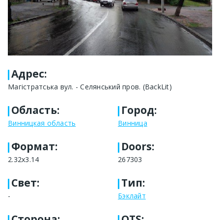
Адрес
:
Магістратська вул. - Селянський пров. (BackLit)
Область
:
Город
:
Винницкая область
Винница
Формат
:
Doors:
2.32x3.14
267303
Свет
:
Тип
:
-
Бэклайт
Сторона
:
OTS: