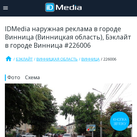
IDMedia наружная реклама в городе
Винница (Винницкая область), Бэклайт
в городе Винница #226006
home
БЭКЛАЙТ
ВИННИЦКАЯ ОБЛАСТЬ
ВИННИЦА
226006
Фото
Схема
КНОПКА
ЗВ'ЯЗКУ