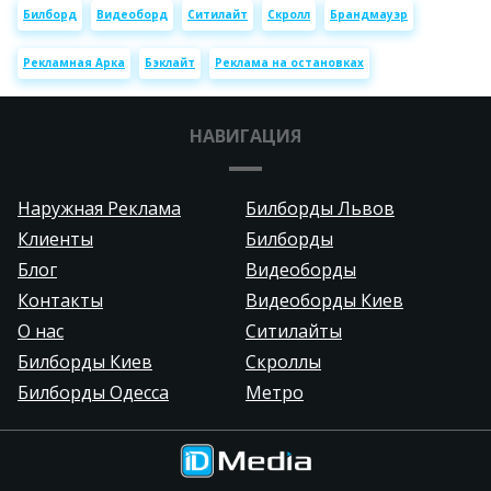
Билборд
Видеоборд
Ситилайт
Скролл
Брандмауэр
Рекламная Арка
Бэклайт
Реклама на остановках
НАВИГАЦИЯ
Наружная Реклама
Билборды Львов
Клиенты
Билборды
Блог
Видеоборды
Контакты
Видеоборды Киев
О нас
Ситилайты
Билборды Киев
Скроллы
Билборды Одесса
Метро