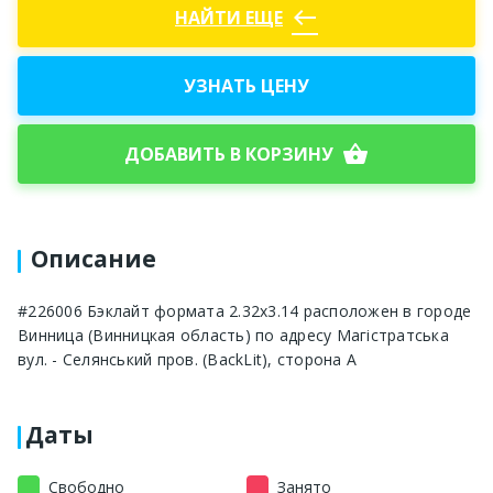
west
НАЙТИ ЕЩЕ
УЗНАТЬ ЦЕНУ
shopping_basket
ДОБАВИТЬ В КОРЗИНУ
Описание
#226006 Бэклайт формата 2.32x3.14 расположен в городе
Винница (Винницкая область) по адресу Магістратська
вул. - Селянський пров. (BackLit), сторона A
Даты
Свободно
Занято