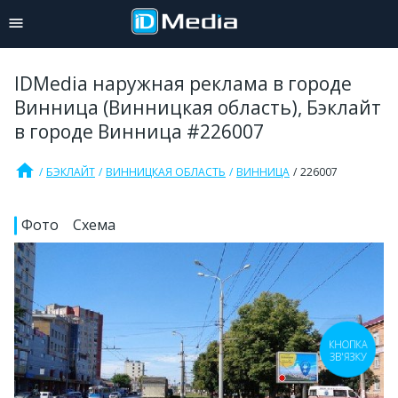
IDMedia наружная реклама в городе
Винница (Винницкая область), Бэклайт
в городе Винница #226007
home
БЭКЛАЙТ
ВИННИЦКАЯ ОБЛАСТЬ
ВИННИЦА
226007
Фото
Схема
КНОПКА
ЗВ'ЯЗКУ