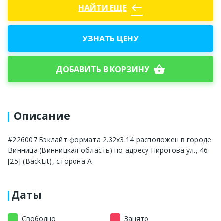
west
НАЙТИ ЕЩЕ
УЗНАТЬ ЦЕНУ
shopping_basket
ДОБАВИТЬ В КОРЗИНУ
Описание
#226007 Бэклайт формата 2.32x3.14 расположен в городе
Винница (Винницкая область) по адресу Пирогова ул., 46
[25] (BackLit), сторона A
Даты
Свободно
Занято