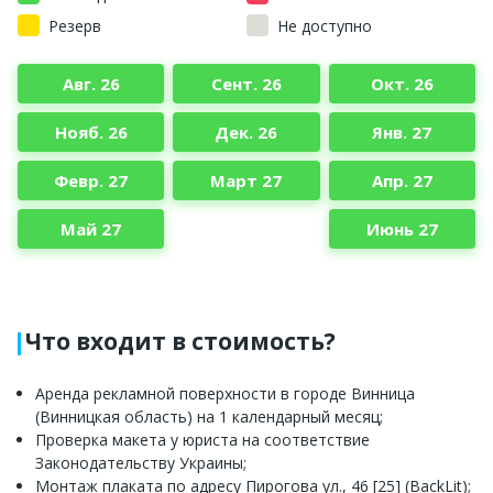
Резерв
Не доступно
Авг. 26
Сент. 26
Окт. 26
Нояб. 26
Дек. 26
Янв. 27
Февр. 27
Март 27
Апр. 27
Май 27
Июнь 27
Что входит в стоимость?
Аренда рекламной поверхности в городе Винница
(Винницкая область) на 1 календарный месяц;
Проверка макета у юриста на соответствие
Законодательству Украины;
Монтаж плаката по адресу Пирогова ул., 46 [25] (BackLit);