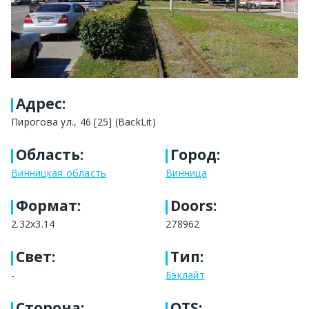
Адрес
:
Пирогова ул., 46 [25] (BackLit)
Область
:
Город
:
Винницкая область
Винница
Формат
:
Doors:
2.32x3.14
278962
Свет
:
Тип
:
-
Бэклайт
Сторона
:
OTS: