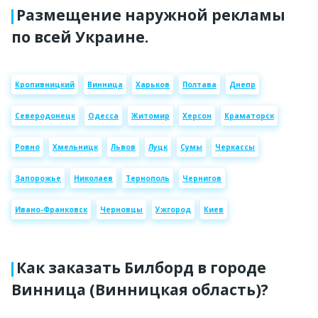
Размещение наружной рекламы
по всей Украине.
Кропивницкий
Винница
Харьков
Полтава
Днепр
Северодонецк
Одесса
Житомир
Херсон
Краматорск
Ровно
Хмельницк
Львов
Луцк
Сумы
Черкассы
Запорожье
Николаев
Тернополь
Чернигов
Ивано-Франковск
Черновцы
Ужгород
Киев
Как заказать Билборд в городе
Винница (Винницкая область)?