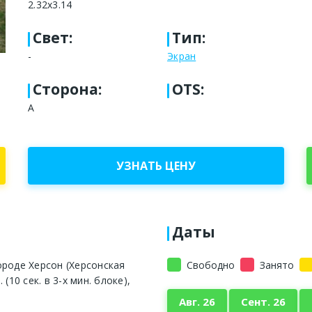
2.32x3.14
Свет
:
Тип
:
-
Экран
Сторона
:
OTS:
A
УЗНАТЬ ЦЕНУ
Даты
ороде Херсон (Херсонская
Свободно
Занято
10 сек. в 3-х мин. блоке),
Авг. 26
Сент. 26