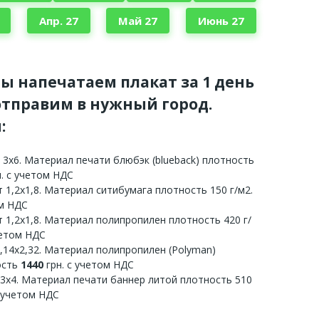
Апр. 27
Май 27
Июнь 27
мы напечатаем плакат за 1 день
тправим в нужный город.
:
 3х6. Материал печати блюбэк (blueback) плотность
. с учетом НДС
 1,2х1,8. Материал ситибумага плотность 150 г/м2.
ом НДС
 1,2х1,8. Материал полипропилен плотность 420 г/
четом НДС
3,14х2,32. Материал полипропилен (Polyman)
ость
1440
грн. с учетом НДС
 3х4. Материал печати баннер литой плотность 510
с учетом НДС