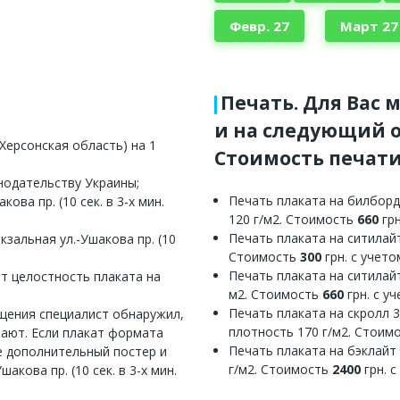
Февр. 27
Март 27
Печать. Для Вас 
и на следующий о
Херсонская область) на 1
Стоимость печати
нодательству Украины;
Печать плаката на билборд
ва пр. (10 сек. в 3-х мин.
120 г/м2. Стоимость
660
грн
Печать плаката на ситилайт
зальная ул.-Ушакова пр. (10
Стоимость
300
грн. с учет
Печать плаката на ситилайт
ет целостность плаката на
м2. Стоимость
660
грн. с у
Печать плаката на скролл 
ещения специалист обнаружил,
плотность 170 г/м2. Стоим
вают. Если плакат формата
Печать плаката на бэклайт
е дополнительный постер и
г/м2. Стоимость
2400
грн. 
кова пр. (10 сек. в 3-х мин.