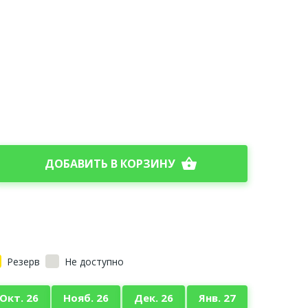
shopping_basket
ДОБАВИТЬ В КОРЗИНУ
Резерв
Не доступно
Окт. 26
Нояб. 26
Дек. 26
Янв. 27