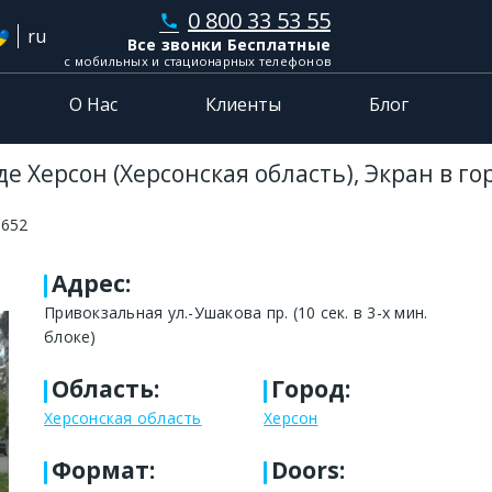
0 800 33 53 55
phone
ru
Все звонки Бесплатные
с мобильных и стационарных телефонов
О Нас
Клиенты
Блог
е Херсон (Херсонская область), Экран в г
6652
Адрес
:
Привокзальная ул.-Ушакова пр. (10 сек. в 3-х мин.
блоке)
Область
:
Город
:
Херсонская область
Херсон
Формат
:
Doors: