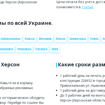
Цена печати без учета дост
де Херсон (Херсонская
ознакомится в
статье
.
ы по всей Украине.
Северодонецк
Одесса
Житомир
Херсон
Краматорск
Ровно
Х
Франковск
Черновцы
Ужгород
Киев
 Херсон
Какие сроки раз
1 рабочий день на печать 
конструкции 226652 в город
авьте их в корзину.
Привокзальная ул.-Ушакова п
выбранных рекламных
1 рабочий день на доставку
До 5 рабочих дней на монт
 с которым можно обсудить
Херсон (Херсонская область
вор. Перейдя по ссылке Вы