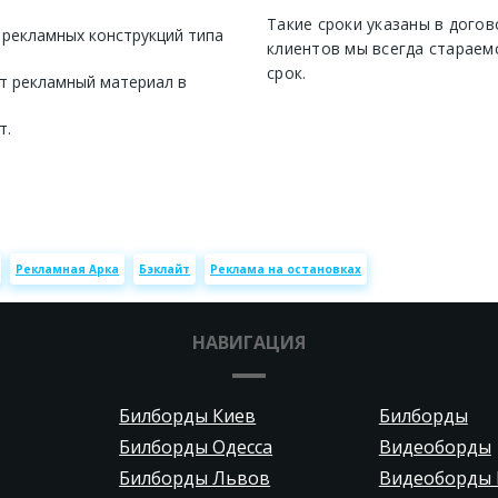
Такие сроки указаны в догов
 рекламных конструкций типа
клиентов мы всегда стараем
срок.
т рекламный материал в
т.
Рекламная Арка
Бэклайт
Реклама на остановках
НАВИГАЦИЯ
Билборды Киев
Билборды
Билборды Одесса
Видеоборды
Билборды Львов
Видеоборды 