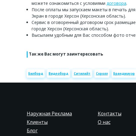
можете ознакомиться с условиями
договора
.
После оплаты мы запускаем макеты в печать для
Экран в городе Херсон (Херсонская область).
Сервис в оговоренный договором срок размещае
городе Херсон (Херсонская область).
Высылаем удобным для Вас способом фото отче
Так же Вас могут заинтересовать
Билборд
Видеоборд
Ситилайт
Скролл
Брандмауэр
Наружная Реклама
Контакты
Клиенты
О нас
Блог