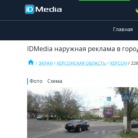
Главная
IDMedia наружная реклама в город
home
ЭКРАН
ХЕРСОНСКАЯ ОБЛАСТЬ
ХЕРСОН
22
Фото
Схема