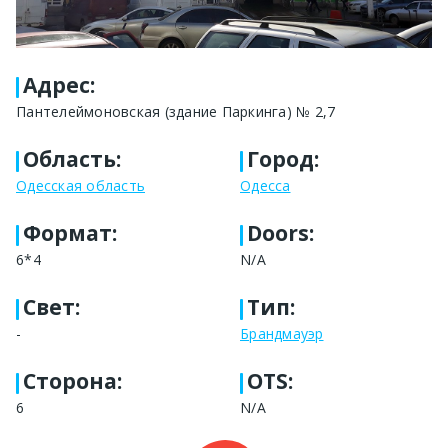
Адрес
:
Пантелеймоновская (здание Паркинга) № 2,7
Область
:
Город
:
Одесская область
Одесса
Формат
:
Doors:
6*4
N/A
Свет
:
Тип
:
-
Брандмауэр
Сторона
:
OTS:
6
N/A