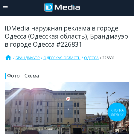
IDMedia наружная реклама в городе
Одесса (Одесская область), Брандмауэр
в городе Одесса #226831
home
БРАНДМАУЭР
ОДЕССКАЯ ОБЛАСТЬ
ОДЕССА
226831
Фото
Схема
КНОПКА
ЗВ'ЯЗКУ