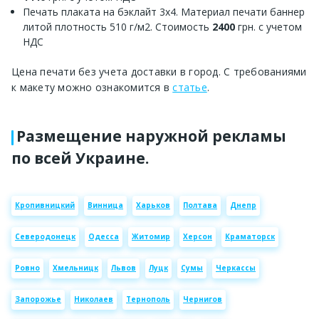
Печать плаката на бэклайт 3х4. Материал печати баннер
литой плотность 510 г/м2. Стоимость
2400
грн. с учетом
НДС
Цена печати без учета доставки в город. С требованиями
к макету можно ознакомится в
статье
.
Размещение наружной рекламы
по всей Украине.
Кропивницкий
Винница
Харьков
Полтава
Днепр
Северодонецк
Одесса
Житомир
Херсон
Краматорск
Ровно
Хмельницк
Львов
Луцк
Сумы
Черкассы
Запорожье
Николаев
Тернополь
Чернигов