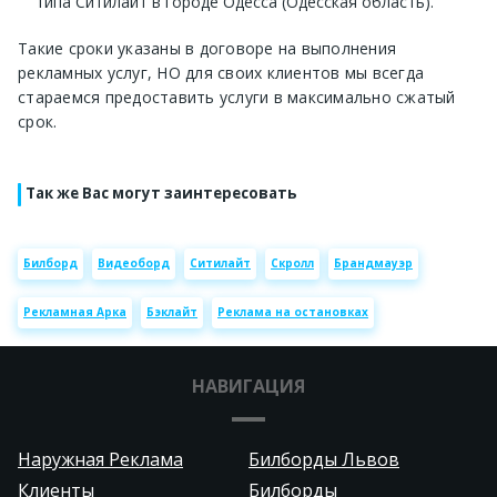
типа Ситилайт в городе Одесса (Одесская область).
Такие сроки указаны в договоре на выполнения
рекламных услуг, НО для своих клиентов мы всегда
стараемся предоставить услуги в максимально сжатый
срок.
Так же Вас могут заинтересовать
Билборд
Видеоборд
Ситилайт
Скролл
Брандмауэр
Рекламная Арка
Бэклайт
Реклама на остановках
НАВИГАЦИЯ
Наружная Реклама
Билборды Львов
Клиенты
Билборды