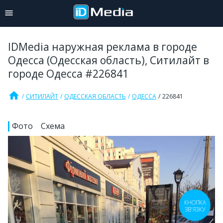
IDMedia наружная реклама в городе
Одесса (Одесская область), Ситилайт в
городе Одесса #226841
home
СИТИЛАЙТ
ОДЕССКАЯ ОБЛАСТЬ
ОДЕССА
226841
Фото
Схема
КНОПКА
ЗВ'ЯЗКУ