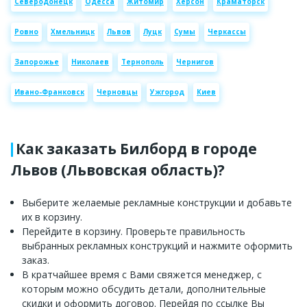
Северодонецк
Одесса
Житомир
Херсон
Краматорск
Ровно
Хмельницк
Львов
Луцк
Сумы
Черкассы
Запорожье
Николаев
Тернополь
Чернигов
Ивано-Франковск
Черновцы
Ужгород
Киев
Как заказать Билборд в городе
Львов (Львовская область)?
Выберите желаемые рекламные конструкции и добавьте
их в корзину.
Перейдите в корзину. Проверьте правильность
выбранных рекламных конструкций и нажмите оформить
заказ.
В кратчайшее время с Вами свяжется менеджер, с
которым можно обсудить детали, дополнительные
скидки и оформить договор. Перейдя по ссылке Вы