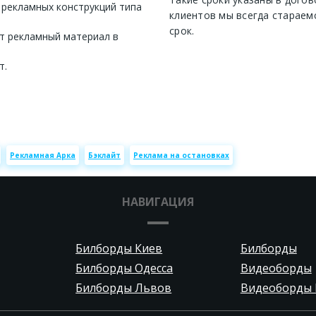
 рекламных конструкций типа
клиентов мы всегда стараем
срок.
т рекламный материал в
т.
Рекламная Арка
Бэклайт
Реклама на остановках
НАВИГАЦИЯ
Билборды Киев
Билборды
Билборды Одесса
Видеоборды
Билборды Львов
Видеоборды 