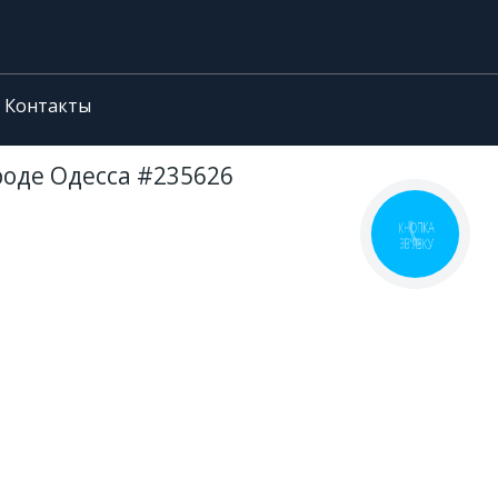
Контакты
роде Одесса #235626
КНОПКА
ЗВ'ЯЗКУ