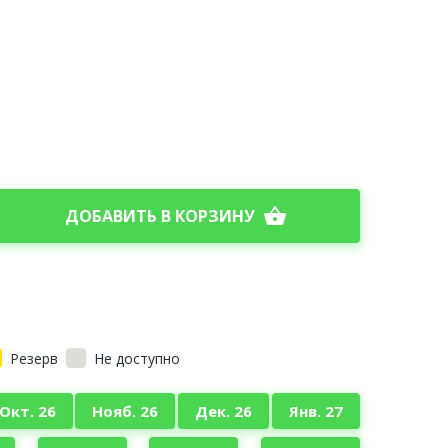
shopping_basket
ДОБАВИТЬ В КОРЗИНУ
Резерв
Не доступно
Окт. 26
Нояб. 26
Дек. 26
Янв. 27