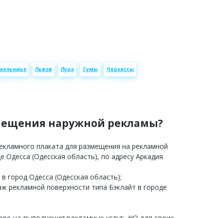
мельницк
Львов
Луцк
Сумы
Черкассы
мещения наружной рекламы?
рекламного плаката для размещения на рекламной
е Одесса (Одесская область), по адресу Аркадия
 в город Одесса (Одесская область);
аж рекламной поверхности типа Бэклайт в городе
оре на выполнения рекламных услуг, НО для своих