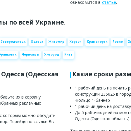
ознакомится в
статье
.
ы по всей Украине.
Северодонецк
Одесса
Житомир
Херсон
Краматорск
Ровно
Х
Франковск
Черновцы
Ужгород
Киев
 Одесса (Одесская
Какие сроки раз
1 рабочий день на печать 
конструкции 235626 в город
авьте их в корзину.
-кольцо 1-баннер
выбранных рекламных
1 рабочий день на доставку
До 5 рабочих дней на монт
 с которым можно обсудить
Одесса (Одесская область).
вор. Перейдя по ссылке Вы
Такие сроки указаны в догов