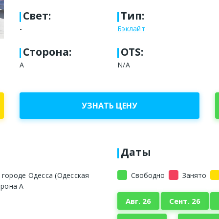
Свет
:
Тип
:
-
Бэклайт
Сторона
:
OTS:
А
N/A
УЗНАТЬ ЦЕНУ
Даты
 городе Одесса (Одесская
Свободно
Занято
орона А
Авг. 26
Сент. 26