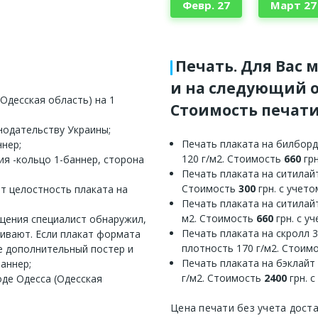
Февр. 27
Март 27
Печать. Для Вас 
и на следующий о
Одесская область) на 1
Стоимость печати
нодательству Украины;
Печать плаката на билборд
ннер;
120 г/м2. Стоимость
660
грн
ия -кольцо 1-баннер, сторона
Печать плаката на ситилайт
Стоимость
300
грн. с учет
ет целостность плаката на
Печать плаката на ситилайт
м2. Стоимость
660
грн. с у
ещения специалист обнаружил,
Печать плаката на скролл 
еивают. Если плакат формата
плотность 170 г/м2. Стоим
е дополнительный постер и
Печать плаката на бэклайт
аннер;
г/м2. Стоимость
2400
грн. 
оде Одесса (Одесская
Цена печати без учета дост