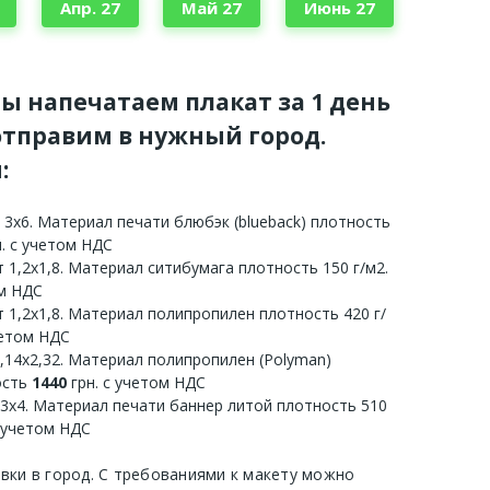
Апр. 27
Май 27
Июнь 27
мы напечатаем плакат за 1 день
тправим в нужный город.
:
 3х6. Материал печати блюбэк (blueback) плотность
. с учетом НДС
 1,2х1,8. Материал ситибумага плотность 150 г/м2.
ом НДС
 1,2х1,8. Материал полипропилен плотность 420 г/
четом НДС
3,14х2,32. Материал полипропилен (Polyman)
ость
1440
грн. с учетом НДС
 3х4. Материал печати баннер литой плотность 510
с учетом НДС
авки в город. С требованиями к макету можно