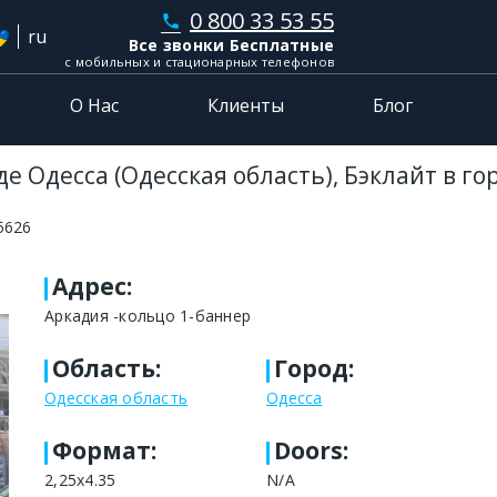
0 800 33 53 55
phone
ru
Все звонки Бесплатные
с мобильных и стационарных телефонов
О Нас
Клиенты
Блог
е Одесса (Одесская область), Бэклайт в го
5626
Адрес
:
Аркадия -кольцо 1-баннер
Область
:
Город
:
Одесская область
Одесса
Формат
:
Doors:
2,25х4.35
N/A