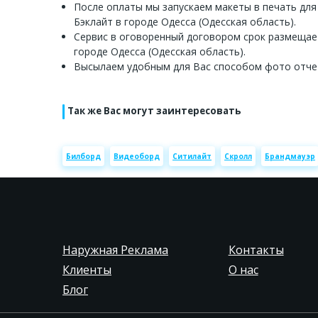
После оплаты мы запускаем макеты в печать для
Бэклайт в городе Одесса (Одесская область).
Сервис в оговоренный договором срок размещае
городе Одесса (Одесская область).
Высылаем удобным для Вас способом фото отче
Так же Вас могут заинтересовать
Билборд
Видеоборд
Ситилайт
Скролл
Брандмауэр
Наружная Реклама
Контакты
Клиенты
О нас
Блог