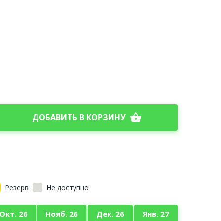
shopping_basket
ДОБАВИТЬ В КОРЗИНУ
Резерв
Не доступно
Окт. 26
Нояб. 26
Дек. 26
Янв. 27