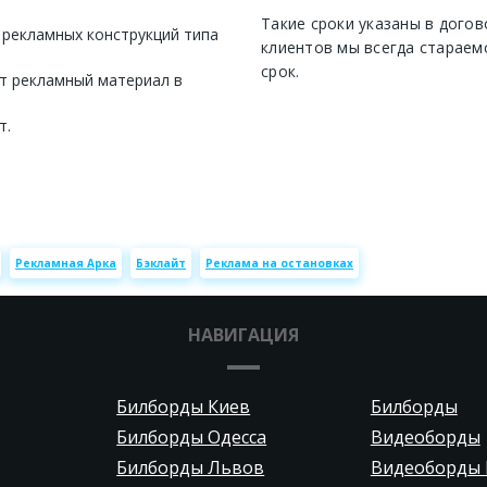
Такие сроки указаны в догов
 рекламных конструкций типа
клиентов мы всегда стараем
срок.
т рекламный материал в
т.
Рекламная Арка
Бэклайт
Реклама на остановках
НАВИГАЦИЯ
Билборды Киев
Билборды
Билборды Одесса
Видеоборды
Билборды Львов
Видеоборды 