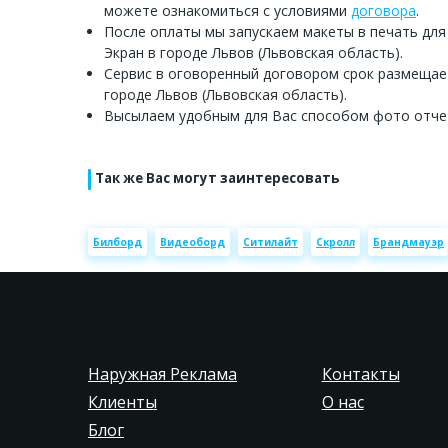
можете ознакомиться с условиями
договора
.
После оплаты мы запускаем макеты в печать для
Экран в городе Львов (Львовская область).
Сервис в оговоренный договором срок размещае
городе Львов (Львовская область).
Высылаем удобным для Вас способом фото отче
Так же Вас могут заинтересовать
Билборд
Видеоборд
Ситилайт
Скролл
Брандмауэр
Наружная Реклама
Контакты
Клиенты
О нас
Блог