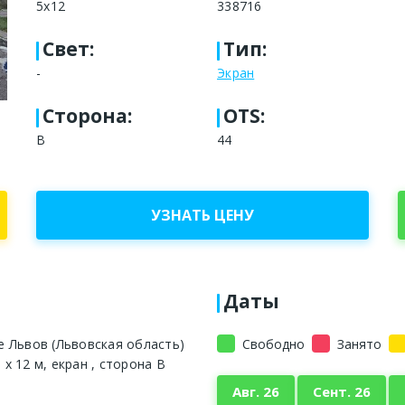
5х12
338716
Свет
:
Тип
:
-
Экран
Сторона
:
OTS:
B
44
УЗНАТЬ ЦЕНУ
Даты
е Львов (Львовская область)
Свободно
Занято
 х 12 м, екран , сторона B
Авг. 26
Сент. 26