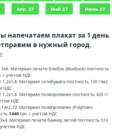
Апр. 27
Май 27
Июнь 27
мы напечатаем плакат за 1 день
тправим в нужный город.
:
 3х6. Материал печати блюбэк (blueback) плотность
. с учетом НДС
 1,2х1,8. Материал ситибумага плотность 150 г/м2.
ом НДС
 1,2х1,8. Материал полипропилен плотность 420 г/
четом НДС
3,14х2,32. Материал полипропилен (Polyman)
ость
1440
грн. с учетом НДС
 3х4. Материал печати баннер литой плотность 510
с учетом НДС