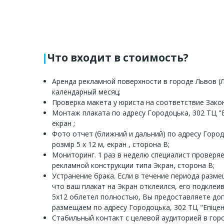
Что входит в стоимость?
Аренда рекламной поверхности в городе Львов (Л
календарный месяц;
Проверка макета у юриста на соответствие Зако
Монтаж плаката по адресу Городоцька, 302 ТЦ "Еп
екран ;
Фото отчет (ближний и дальний) по адресу Городо
розмір 5 х 12 м, екран , сторона B;
Мониторинг. 1 раз в неделю специалист проверя
рекламной конструкции типа Экран, сторона B;
Устранение брака. Если в течение периода разм
что ваш плакат на Экран отклеился, его подклеи
5х12 облетел полностью, Вы предоставляете до
размещаем по адресу Городоцька, 302 ТЦ "Епіцентр
Стабильный контакт с целевой аудиторией в гор