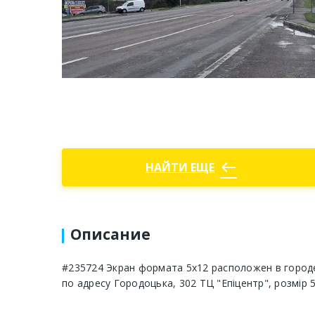
west
НАЙТИ ЕЩЕ
Описание
#235724 Экран формата 5х12 расположен в город
по адресу Городоцька, 302 ТЦ "Епіцентр", розмір 5