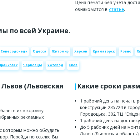
Цена печати без учета дост
ознакомится в
статье
.
ы по всей Украине.
Северодонецк
Одесса
Житомир
Херсон
Краматорск
Ровно
Х
Франковск
Черновцы
Ужгород
Киев
 Львов (Львовская
Какие сроки раз
1 рабочий день на печать 
конструкции 235724 в город
авьте их в корзину.
Городоцька, 302 ТЦ "Епіцент
выбранных рекламных
1 рабочий день на доставку
До 5 рабочих дней на монт
 с которым можно обсудить
Львов (Львовская область).
вор. Перейдя по ссылке Вы