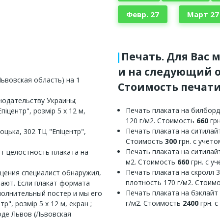
Февр. 27
Март 27
Печать. Для Вас 
и на следующий о
ьвовская область) на 1
Стоимость печати
нодательству Украины;
Печать плаката на билборд
іцентр", розмір 5 х 12 м,
120 г/м2. Стоимость
660
грн
Печать плаката на ситилайт
цька, 302 ТЦ "Епіцентр",
Стоимость
300
грн. с учет
Печать плаката на ситилайт
ет целостность плаката на
м2. Стоимость
660
грн. с у
Печать плаката на скролл 
ещения специалист обнаружил,
плотность 170 г/м2. Стоим
вают. Если плакат формата
Печать плаката на бэклайт
полнительный постер и мы его
г/м2. Стоимость
2400
грн. 
", розмір 5 х 12 м, екран ;
оде Львов (Львовская