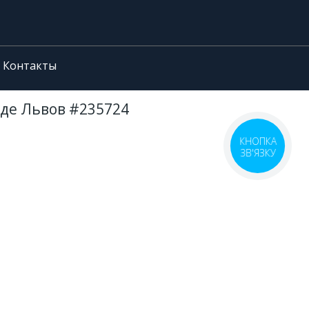
Контакты
оде Львов #235724
КНОПКА
ЗВ'ЯЗКУ