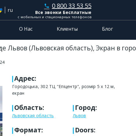
0 800 33 53 55
phone
ru
Все звонки Бесплатные
с мобильных и стационарных телефонов
О Нас
Клиенты
Блог
е Львов (Львовская область), Экран в гор
24
Адрес
:
Городоцька, 302 ТЦ "Епіцентр", розмір 5 х 12 м,
екран
Область
:
Город
:
Львовская область
Львов
Формат
:
Doors: