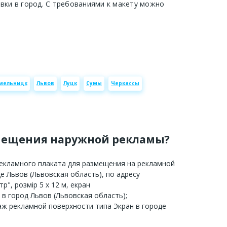
авки в город. С требованиями к макету можно
мельницк
Львов
Луцк
Сумы
Черкассы
мещения наружной рекламы?
рекламного плаката для размещения на рекламной
е Львов (Львовская область), по адресу
р", розмір 5 х 12 м, екран
 в город Львов (Львовская область);
аж рекламной поверхности типа Экран в городе