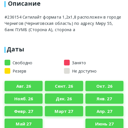
Описание
#236154 Ситилайт формата 1,2х1,8 расположен в городе
Чернигов (Черниговская область) по адресу Миру 55,
банк ПУМБ (Сторона А), сторона а
Даты
Свободно
Занято
Резерв
Не доступно
Авг. 26
Сент. 26
Окт. 26
Нояб. 26
Дек. 26
Янв. 27
Февр. 27
Март 27
Апр. 27
Май 27
Июнь 27