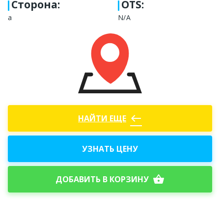
Сторона
:
OTS:
а
N/A
west
НАЙТИ ЕЩЕ
УЗНАТЬ ЦЕНУ
shopping_basket
ДОБАВИТЬ В КОРЗИНУ