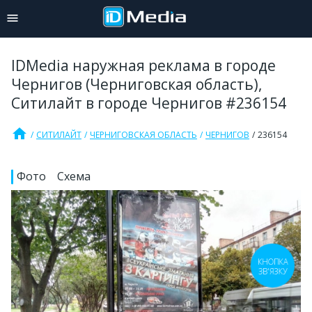
IDMedia наружная реклама в городе
Чернигов (Черниговская область),
Ситилайт в городе Чернигов #236154
home
СИТИЛАЙТ
ЧЕРНИГОВСКАЯ ОБЛАСТЬ
ЧЕРНИГОВ
236154
Фото
Схема
КНОПКА
ЗВ'ЯЗКУ