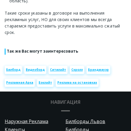
область).
Такие сроки указаны в договоре на выполнения
рекламных услуг, НО для своих клиентов мы всегда
стараемся предоставить услуги в максимально сжатый
срок.
Так же Вас могут заинтересовать
Билборд
Видеоборд
Ситилайт
Скролл
Брандмауэр
Рекламная Арка
Бэклайт
Реклама на остановках
НАВИГАЦИЯ
Наружная Реклама
Билборды Львов
Клиенты
Билборды