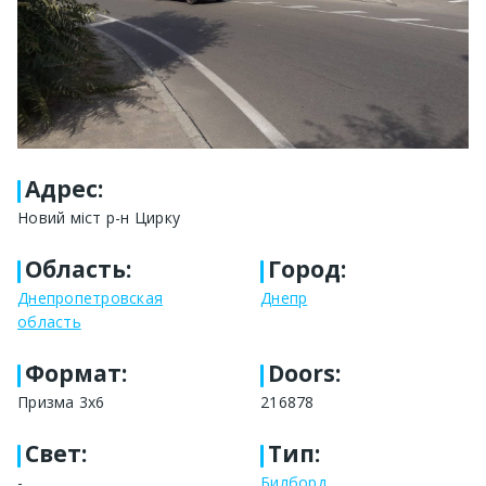
Адрес
:
Новий міст р-н Цирку
Область
:
Город
:
Днепропетровская
Днепр
область
Формат
:
Doors:
Призма 3х6
216878
Свет
:
Тип
:
-
Билборд