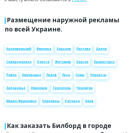
Размещение наружной рекламы
по всей Украине.
Кропивницкий
Винница
Харьков
Полтава
Днепр
Северодонецк
Одесса
Житомир
Херсон
Краматорск
Ровно
Хмельницк
Львов
Луцк
Сумы
Черкассы
Запорожье
Николаев
Тернополь
Чернигов
Ивано-Франковск
Черновцы
Ужгород
Киев
Как заказать Билборд в городе