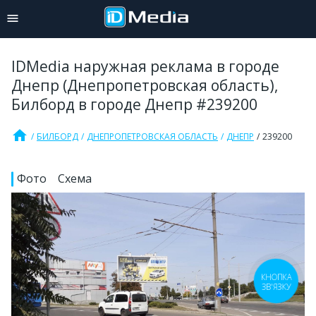
IDMedia наружная реклама в городе
Днепр (Днепропетровская область),
Билборд в городе Днепр #239200
home
БИЛБОРД
ДНЕПРОПЕТРОВСКАЯ ОБЛАСТЬ
ДНЕПР
239200
Фото
Схема
КНОПКА
ЗВ'ЯЗКУ