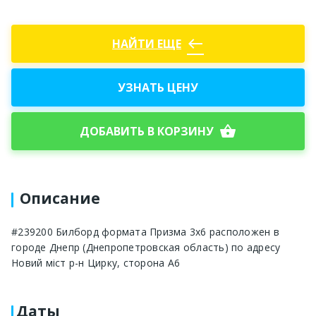
west
НАЙТИ ЕЩЕ
УЗНАТЬ ЦЕНУ
shopping_basket
ДОБАВИТЬ В КОРЗИНУ
Описание
#239200 Билборд формата Призма 3х6 расположен в
городе Днепр (Днепропетровская область) по адресу
Новий міст р-н Цирку, сторона А6
Даты