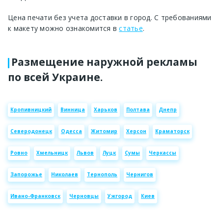
Цена печати без учета доставки в город. С требованиями
к макету можно ознакомится в
статье
.
Размещение наружной рекламы
по всей Украине.
Кропивницкий
Винница
Харьков
Полтава
Днепр
Северодонецк
Одесса
Житомир
Херсон
Краматорск
Ровно
Хмельницк
Львов
Луцк
Сумы
Черкассы
Запорожье
Николаев
Тернополь
Чернигов
Ивано-Франковск
Черновцы
Ужгород
Киев