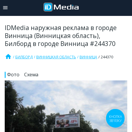
IDMedia наружная реклама в городе
Винница (Винницкая область),
Билборд в городе Винница #244370
home
БИЛБОРД
ВИННИЦКАЯ ОБЛАСТЬ
ВИННИЦА
244370
Фото
Схема
КНОПКА
ЗВ'ЯЗКУ