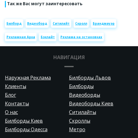
Так же Вас могут заинтересовать
Билборд
Видеоборд
Ситилайт
Скролл
Брандмауэр
Рекламная Арка
Бэклайт
Реклама на остановках
НАВИГАЦИЯ
Наружная Реклама
Билборды Львов
Клиенты
Билборды
Блог
Видеоборды
Контакты
Видеоборды Киев
О нас
Ситилайты
Билборды Киев
Скроллы
Билборды Одесса
Метро