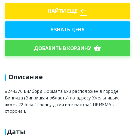
west
НАЙТИ ЕЩЕ
УЗНАТЬ ЦЕНУ
shopping_basket
ДОБАВИТЬ В КОРЗИНУ
Описание
#244370 Билборд формата 6х3 расположен в городе
Винница (Винницкая область) по адресу Хмельницьке
шосе, 22 біля "Палацу дітей на юнацтва" ПРИЗМА ,
сторона Б
Даты