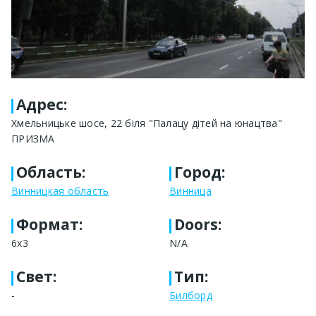
Адрес
:
Хмельницьке шосе, 22 біля "Палацу дітей на юнацтва"
ПРИЗМА
Область
:
Город
:
Винницкая область
Винница
Формат
:
Doors:
6х3
N/A
Свет
:
Тип
:
-
Билборд