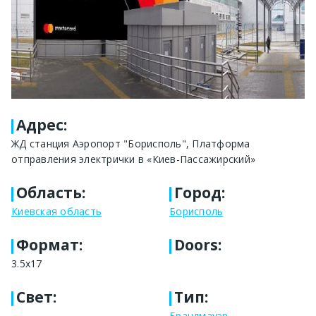
Адрес
:
ЖД станция Аэропорт "Борисполь", Платформа
отправления электрички в «Киев-Пассажирский»
Область
:
Город
:
Киевская область
Борисполь
Формат
:
Doors:
3.5x17
Свет
:
Тип
:
-
Брандмауэр