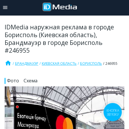
IDMedia наружная реклама в городе
Борисполь (Киевская область),
Брандмауэр в городе Борисполь
#246955
home
БРАНДМАУЭР
КИЕВСКАЯ ОБЛАСТЬ
БОРИСПОЛЬ
246955
Фото
Схема
КНОПКА
ЗВ'ЯЗКУ