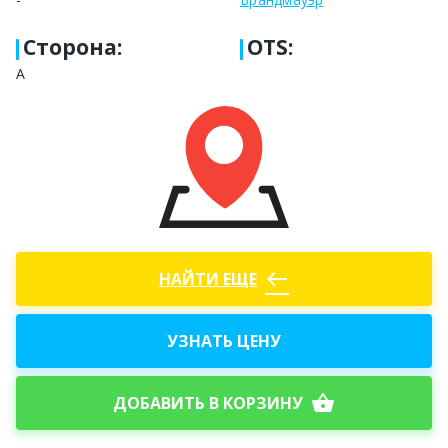
Сторона
:
OTS:
A
west
НАЙТИ ЕЩЕ
УЗНАТЬ ЦЕНУ
shopping_basket
ДОБАВИТЬ В КОРЗИНУ