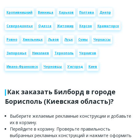
Кропивницкий
Винница
Харьков
Полтава
Днепр
Северодонецк
Одесса
Житомир
Херсон
Краматорск
Ровно
Хмельницк
Львов
Луцк
Сумы
Черкассы
Запорожье
Николаев
Тернополь
Чернигов
Ивано-Франковск
Черновцы
Ужгород
Киев
Как заказать Билборд в городе
Борисполь (Киевская область)?
Выберите желаемые рекламные конструкции и добавьте
их в корзину.
Перейдите в корзину. Проверьте правильность
выбранных рекламных конструкций и нажмите оформить