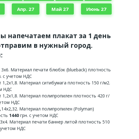
Апр. 27
Май 27
Июнь 27
мы напечатаем плакат за 1 день
тправим в нужный город.
:
 3х6. Материал печати блюбэк (blueback) плотность
. с учетом НДС
 1,2х1,8. Материал ситибумага плотность 150 г/м2.
ом НДС
 1,2х1,8. Материал полипропилен плотность 420 г/
четом НДС
3,14х2,32. Материал полипропилен (Polyman)
ость
1440
грн. с учетом НДС
 3х4. Материал печати баннер литой плотность 510
с учетом НДС