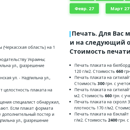
Февр. 27
Март 27
Печать. Для Вас 
и на следующий о
 (Черкасская область) на 1
Стоимость печати
нодательству Украины;
Печать плаката на билборд
льна ул., (разрешение
120 г/м2. Стоимость
660
грн
Печать плаката на ситилайт
ская ул. - Надпильна ул.,
Стоимость
300
грн. с учет
Печать плаката на ситилайт
ет целостность плаката на
м2. Стоимость
660
грн. с у
Печать плаката на скролл 
ещения специалист обнаружил,
плотность 170 г/м2. Стоим
вают. Если плакат формата
Печать плаката на бэклайт
е дополнительный постер и
г/м2. Стоимость
2400
грн. 
пильна ул., (разрешение