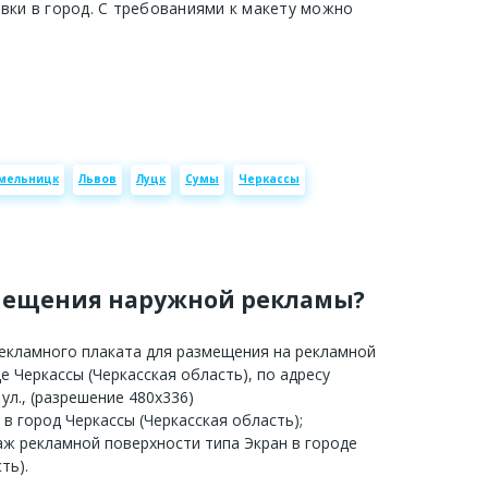
авки в город. С требованиями к макету можно
мельницк
Львов
Луцк
Сумы
Черкассы
мещения наружной рекламы?
рекламного плаката для размещения на рекламной
е Черкассы (Черкасская область), по адресу
 ул., (разрешение 480х336)
 в город Черкассы (Черкасская область);
аж рекламной поверхности типа Экран в городе
ть).