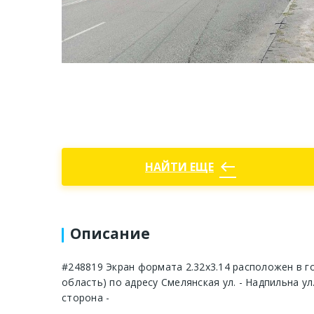
west
НАЙТИ ЕЩЕ
Описание
#248819 Экран формата 2.32x3.14 расположен в г
область) по адресу Смелянская ул. - Надпильна ул
сторона -