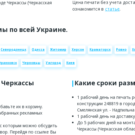
Цена печати без учета дост
де Черкассы (Черкасская
ознакомится в
статье
.
ы по всей Украине.
Северодонецк
Одесса
Житомир
Херсон
Краматорск
Ровно
Х
Франковск
Черновцы
Ужгород
Киев
е Черкассы
Какие сроки раз
1 рабочий день на печать 
конструкции 248819 в город
авьте их в корзину.
Смелянская ул. - Надпильна
выбранных рекламных
1 рабочий день на доставку
До 5 рабочих дней на монт
 с которым можно обсудить
Черкассы (Черкасская облас
вор. Перейдя по ссылке Вы