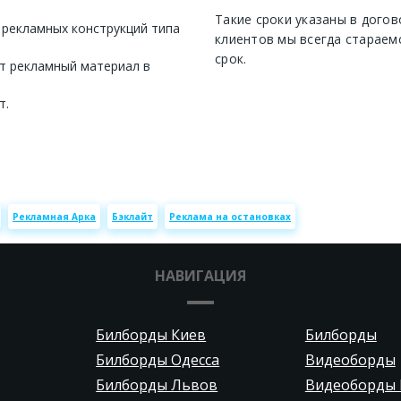
Такие сроки указаны в догов
 рекламных конструкций типа
клиентов мы всегда стараем
срок.
т рекламный материал в
т.
Рекламная Арка
Бэклайт
Реклама на остановках
НАВИГАЦИЯ
Билборды Киев
Билборды
Билборды Одесса
Видеоборды
Билборды Львов
Видеоборды 