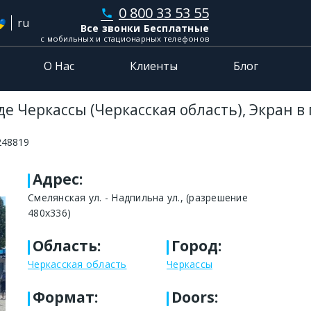
0 800 33 53 55
phone
ru
Все звонки Бесплатные
с мобильных и стационарных телефонов
О Нас
Клиенты
Блог
е Черкассы (Черкасская область), Экран в
248819
Адрес
:
Смелянская ул. - Надпильна ул., (разрешение
480х336)
Область
:
Город
:
Черкасская область
Черкассы
Формат
:
Doors: