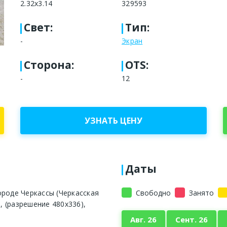
2.32x3.14
329593
Свет
:
Тип
:
-
Экран
Сторона
:
OTS:
-
12
УЗНАТЬ ЦЕНУ
Даты
ороде Черкассы (Черкасская
Свободно
Занято
., (разрешение 480х336),
Авг. 26
Сент. 26