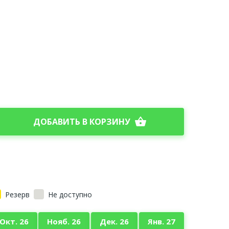
shopping_basket
ДОБАВИТЬ В КОРЗИНУ
Резерв
Не доступно
Окт. 26
Нояб. 26
Дек. 26
Янв. 27