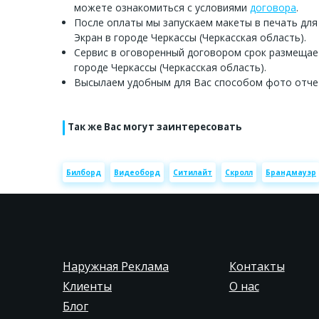
можете ознакомиться с условиями
договора
.
После оплаты мы запускаем макеты в печать для
Экран в городе Черкассы (Черкасская область).
Сервис в оговоренный договором срок размещае
городе Черкассы (Черкасская область).
Высылаем удобным для Вас способом фото отче
Так же Вас могут заинтересовать
Билборд
Видеоборд
Ситилайт
Скролл
Брандмауэр
Наружная Реклама
Контакты
Клиенты
О нас
Блог