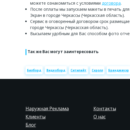
можете ознакомиться с условиями
договора
.
После оплаты мы запускаем макеты в печать для
Экран в городе Черкассы (Черкасская область).
Сервис в оговоренный договором срок размещае
городе Черкассы (Черкасская область).
Высылаем удобным для Вас способом фото отче
Так же Вас могут заинтересовать
Билборд
Видеоборд
Ситилайт
Скролл
Брандмауэр
Наружная Реклама
Контакты
Клиенты
О нас
Блог