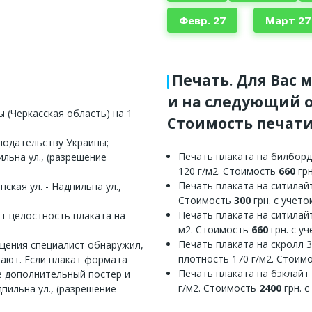
Февр. 27
Март 27
Печать. Для Вас 
и на следующий о
 (Черкасская область) на 1
Стоимость печати
нодательству Украины;
Печать плаката на билборд
льна ул., (разрешение
120 г/м2. Стоимость
660
грн
Печать плаката на ситилайт
ская ул. - Надпильна ул.,
Стоимость
300
грн. с учет
Печать плаката на ситилайт
ет целостность плаката на
м2. Стоимость
660
грн. с у
Печать плаката на скролл 
ещения специалист обнаружил,
плотность 170 г/м2. Стоим
вают. Если плакат формата
Печать плаката на бэклайт
е дополнительный постер и
г/м2. Стоимость
2400
грн. 
пильна ул., (разрешение