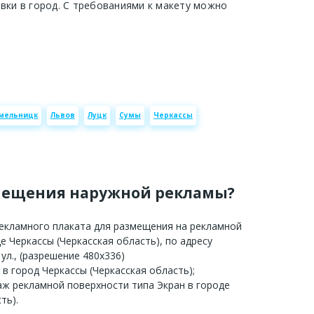
авки в город. С требованиями к макету можно
мельницк
Львов
Луцк
Сумы
Черкассы
мещения наружной рекламы?
рекламного плаката для размещения на рекламной
е Черкассы (Черкасская область), по адресу
 ул., (разрешение 480х336)
 в город Черкассы (Черкасская область);
аж рекламной поверхности типа Экран в городе
ть).