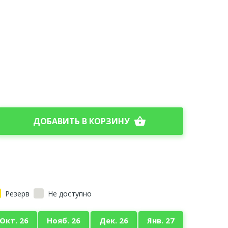
shopping_basket
ДОБАВИТЬ В КОРЗИНУ
Резерв
Не доступно
Окт. 26
Нояб. 26
Дек. 26
Янв. 27