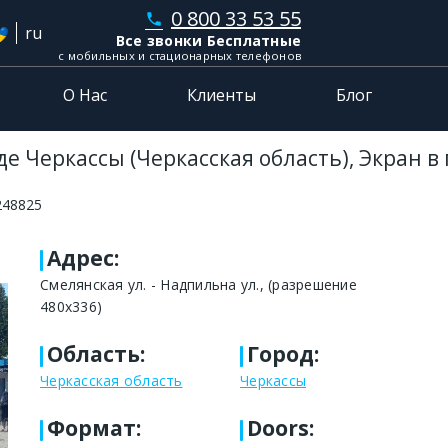
0 800 33 53 55
phone
ru
Все звонки Бесплатные
с мобильных и стационарных телефонов
О Нас
Клиенты
Блог
е Черкассы (Черкасская область), Экран в
248825
Адрес
:
Смелянская ул. - Надпильна ул., (разрешение
480х336)
Область
:
Город
:
Черкасская область
Черкассы
Формат
:
Doors: