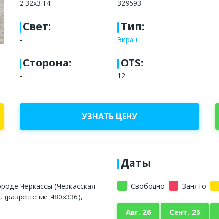
2.32x3.14
329593
Свет
:
Тип
:
-
Экран
Сторона
:
OTS:
-
12
УЗНАТЬ ЦЕНУ
Даты
ороде Черкассы (Черкасская
Свободно
Занято
., (разрешение 480х336),
Авг. 26
Сент. 26