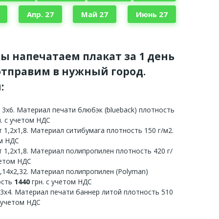
Апр. 27
Май 27
Июнь 27
мы напечатаем плакат за 1 день
тправим в нужный город.
:
 3х6. Материал печати блюбэк (blueback) плотность
. с учетом НДС
 1,2х1,8. Материал ситибумага плотность 150 г/м2.
ом НДС
 1,2х1,8. Материал полипропилен плотность 420 г/
четом НДС
3,14х2,32. Материал полипропилен (Polyman)
ость
1440
грн. с учетом НДС
 3х4. Материал печати баннер литой плотность 510
с учетом НДС