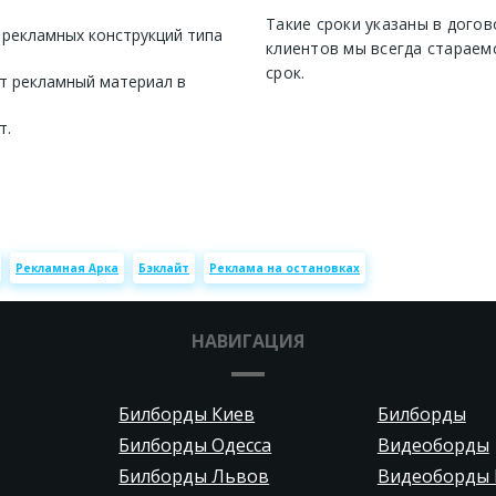
Такие сроки указаны в догов
 рекламных конструкций типа
клиентов мы всегда стараем
срок.
т рекламный материал в
т.
Рекламная Арка
Бэклайт
Реклама на остановках
НАВИГАЦИЯ
Билборды Киев
Билборды
Билборды Одесса
Видеоборды
Билборды Львов
Видеоборды 