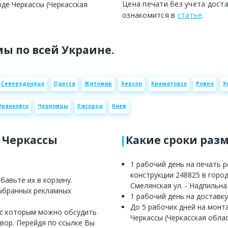
Цена печати без учета дост
де Черкассы (Черкасская
ознакомится в
статье
.
ы по всей Украине.
Северодонецк
Одесса
Житомир
Херсон
Краматорск
Ровно
Х
Франковск
Черновцы
Ужгород
Киев
е Черкассы
Какие сроки раз
1 рабочий день на печать 
конструкции 248825 в город
авьте их в корзину.
Смелянская ул. - Надпильна
выбранных рекламных
1 рабочий день на доставку
До 5 рабочих дней на монт
 с которым можно обсудить
Черкассы (Черкасская облас
вор. Перейдя по ссылке Вы