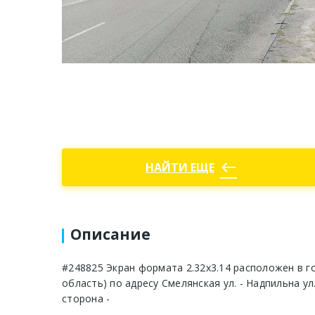
west
НАЙТИ ЕЩЕ
Описание
#248825 Экран формата 2.32x3.14 расположен в г
область) по адресу Смелянская ул. - Надпильна ул
сторона -