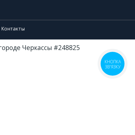
Контакты
 городе Черкассы #248825
КНОПКА
ЗВ'ЯЗКУ