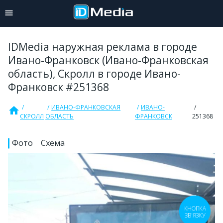
IDMedia наружная реклама в городе
Ивано-Франковск (Ивано-Франковская
область), Скролл в городе Ивано-
Франковск #251368
ИВАНО-ФРАНКОВСКАЯ
ИВАНО-
home
СКРОЛЛ
ОБЛАСТЬ
ФРАНКОВСК
251368
Фото
Схема
КНОПКА
ЗВ'ЯЗКУ