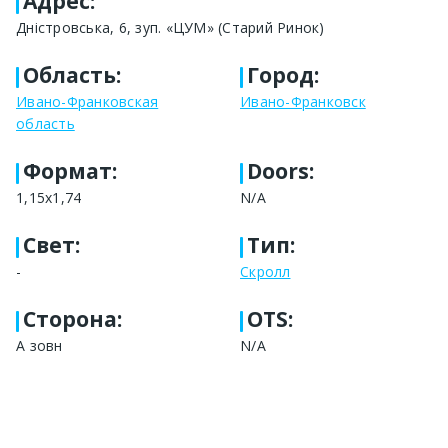
Адрес
:
Дністровська, 6, зуп. «ЦУМ» (Старий Ринок)
Область
:
Город
:
Ивано-Франковская
Ивано-Франковск
область
Формат
:
Doors:
1,15х1,74
N/A
Свет
:
Тип
:
-
Скролл
Сторона
:
OTS:
А зовн
N/A