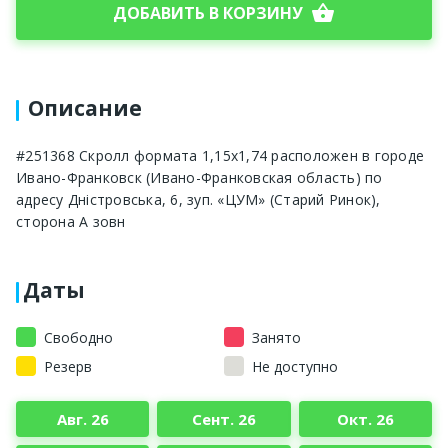
shopping_basket
ДОБАВИТЬ В КОРЗИНУ
Описание
#251368 Скролл формата 1,15х1,74 расположен в городе
Ивано-Франковск (Ивано-Франковская область) по
адресу Дністровська, 6, зуп. «ЦУМ» (Старий Ринок),
сторона А зовн
Даты
Свободно
Занято
Резерв
Не доступно
Авг. 26
Сент. 26
Окт. 26