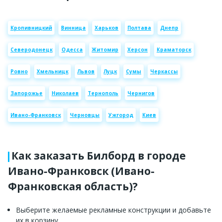
Кропивницкий
Винница
Харьков
Полтава
Днепр
Северодонецк
Одесса
Житомир
Херсон
Краматорск
Ровно
Хмельницк
Львов
Луцк
Сумы
Черкассы
Запорожье
Николаев
Тернополь
Чернигов
Ивано-Франковск
Черновцы
Ужгород
Киев
Как заказать Билборд в городе
Ивано-Франковск (Ивано-
Франковская область)?
Выберите желаемые рекламные конструкции и добавьте
их в корзину.