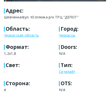
Адрес
:
Шевченка/вул. Ю.Іллєнка р/н ТРЦ "ДЕПОТ"
Область
:
Город
:
Черкасская область
Черкассы
Формат
:
Doors:
1,2х1,8
N/A
Свет
:
Тип
:
-
Ситилайт
Сторона
:
OTS:
A
N/A