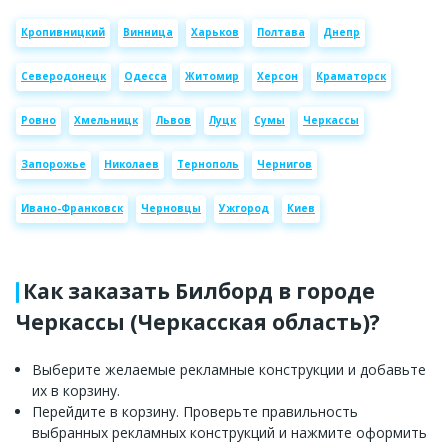
Кропивницкий
Винница
Харьков
Полтава
Днепр
Северодонецк
Одесса
Житомир
Херсон
Краматорск
Ровно
Хмельницк
Львов
Луцк
Сумы
Черкассы
Запорожье
Николаев
Тернополь
Чернигов
Ивано-Франковск
Черновцы
Ужгород
Киев
Как заказать Билборд в городе
Черкассы (Черкасская область)?
Выберите желаемые рекламные конструкции и добавьте
их в корзину.
Перейдите в корзину. Проверьте правильность
выбранных рекламных конструкций и нажмите оформить