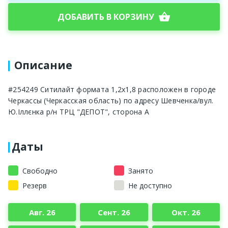
shopping_basket
ДОБАВИТЬ В КОРЗИНУ
Описание
#254249 Ситилайт формата 1,2х1,8 расположен в городе
Черкассы (Черкасская область) по адресу Шевченка/вул.
Ю.Іллєнка р/н ТРЦ "ДЕПОТ", сторона A
Даты
Свободно
Занято
Резерв
Не доступно
Авг. 26
Сент. 26
Окт. 26