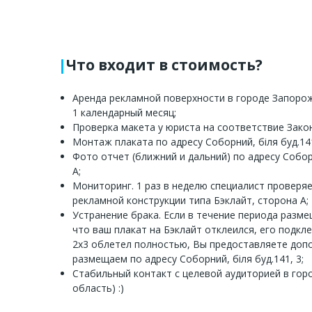
Что входит в стоимость?
Аренда рекламной поверхности в городе Запорож
1 календарный месяц;
Проверка макета у юриста на соответствие Зако
Монтаж плаката по адресу Соборний, біля буд.141
Фото отчет (ближний и дальний) по адресу Соборн
A;
Мониторинг. 1 раз в неделю специалист проверя
рекламной конструкции типа Бэклайт, сторона A;
Устранение брака. Если в течение периода разм
что ваш плакат на Бэклайт отклеился, его подкл
2х3 облетел полностью, Вы предоставляете доп
размещаем по адресу Соборний, біля буд.141, 3;
Стабильный контакт с целевой аудиторией в го
область) :)