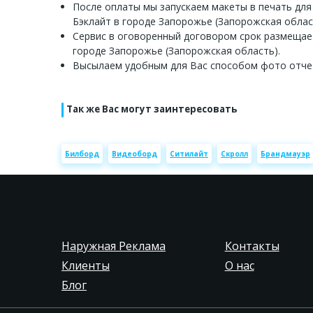
После оплаты мы запускаем макеты в печать для
Бэклайт в городе Запорожье (Запорожская облас
Сервис в оговоренный договором срок размещае
городе Запорожье (Запорожская область).
Высылаем удобным для Вас способом фото отче
Так же Вас могут заинтересовать
Билборд
Видеоборд
Ситилайт
Скролл
Брандмауэр
Наружная Реклама
Контакты
Клиенты
О нас
Блог