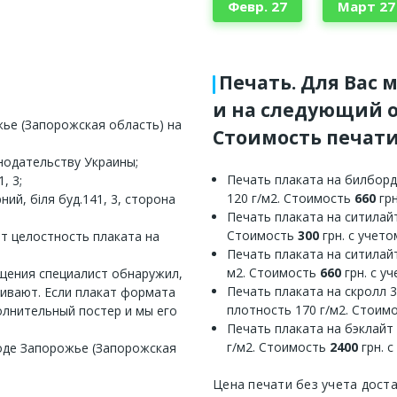
Февр. 27
Март 27
Печать. Для Вас 
и на следующий о
ье (Запорожская область) на
Стоимость печати
нодательству Украины;
Печать плаката на билборд
, 3;
120 г/м2. Стоимость
660
грн
ий, біля буд.141, 3, сторона
Печать плаката на ситилайт
Стоимость
300
грн. с учет
ет целостность плаката на
Печать плаката на ситилайт
м2. Стоимость
660
грн. с у
ещения специалист обнаружил,
Печать плаката на скролл 
еивают. Если плакат формата
плотность 170 г/м2. Стоим
олнительный постер и мы его
Печать плаката на бэклайт
г/м2. Стоимость
2400
грн. 
роде Запорожье (Запорожская
Цена печати без учета дост