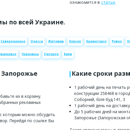
ознакомится в
статье
.
ы по всей Украине.
Северодонецк
Одесса
Житомир
Херсон
Краматорск
Ровно
Х
Франковск
Черновцы
Ужгород
Киев
е Запорожье
Какие сроки раз
1 рабочий день на печать 
конструкции 258468 в горо
авьте их в корзину.
Соборний, біля буд.141, 3
выбранных рекламных
1 рабочий день на доставк
До 5 рабочих дней на монт
 с которым можно обсудить
Запорожье (Запорожская об
вор. Перейдя по ссылке Вы
Такие сроки указаны в догов