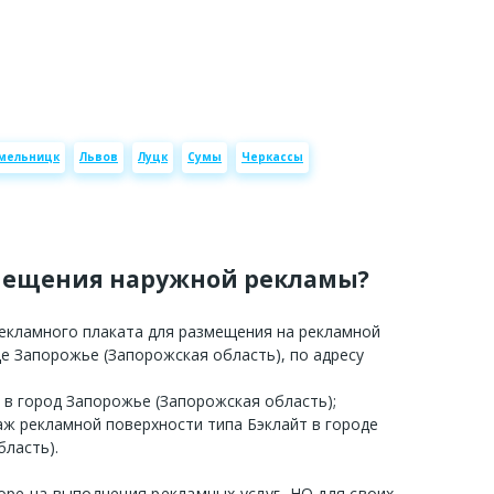
мельницк
Львов
Луцк
Сумы
Черкассы
мещения наружной рекламы?
рекламного плаката для размещения на рекламной
де Запорожье (Запорожская область), по адресу
у в город Запорожье (Запорожская область);
аж рекламной поверхности типа Бэклайт в городе
ласть).
оре на выполнения рекламных услуг, НО для своих