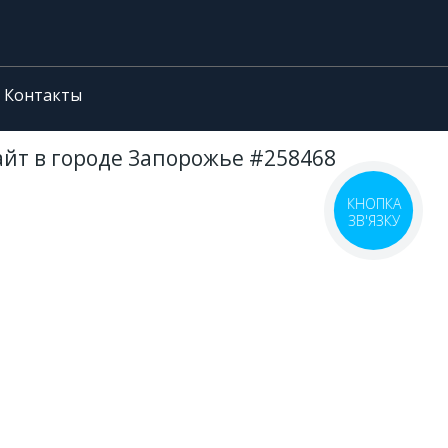
Контакты
айт в городе Запорожье #258468
КНОПКА
ЗВ'ЯЗКУ