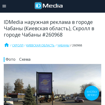
IDMedia наружная реклама в городе
Чабаны (Киевская область), Скролл в
городе Чабаны #260968
home
СКРОЛЛ
КИЕВСКАЯ ОБЛАСТЬ
ЧАБАНЫ
260968
Фото
Схема
КНОПКА
ЗВ'ЯЗКУ