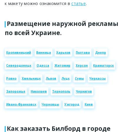
к макету можно ознакомится в
статье
.
Размещение наружной рекламы
по всей Украине.
Кропивницкий
Винница
Харьков
Полтава
Днепр
Северодонецк
Одесса
Житомир
Херсон
Краматорск
Ровно
Хмельницк
Львов
Луцк
Сумы
Черкассы
Запорожье
Николаев
Тернополь
Чернигов
Ивано-Франковск
Черновцы
Ужгород
Киев
Как заказать Билборд в городе