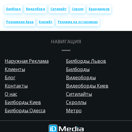
Билборд
Видеоборд
Ситилайт
Скролл
Брандмауэр
Рекламная Арка
Бэклайт
Реклама на остановках
НАВИГАЦИЯ
Наружная Реклама
Билборды Львов
Клиенты
Билборды
Блог
Видеоборды
Контакты
Видеоборды Киев
О нас
Ситилайты
Билборды Киев
Скроллы
Билборды Одесса
Метро