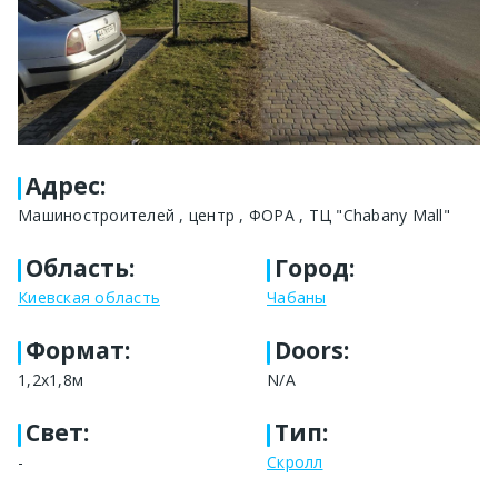
Адрес
:
Машиностроителей , центр , ФОРА , ТЦ "Chabany Mall"
Область
:
Город
:
Киевская область
Чабаны
Формат
:
Doors:
1,2х1,8м
N/A
Свет
:
Тип
:
-
Скролл