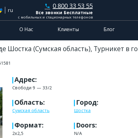
0 800 33 53 55
phone
ru
Все звонки Бесплатные
с мобильных и стационарных телефонов
О Нас
Клиенты
Блог
е Шостка (Сумская область), Турникет в г
61581
Адрес
:
Свободи 9 — 33/2
Область
:
Город
:
Сумская область
Шостка
Формат
:
Doors:
2x2,5
N/A