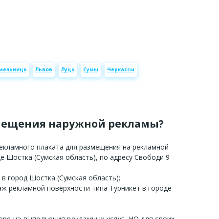
мельницк
Львов
Луцк
Сумы
Черкассы
мещения наружной рекламы?
рекламного плаката для размещения на рекламной
е Шостка (Сумская область), по адресу Свободи 9
 в город Шостка (Сумская область);
аж рекламной поверхности типа Турникет в городе
оре на выполнения рекламных услуг, НО для своих