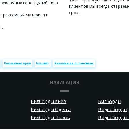
 рекламных конструкций типа
клиентов мы всегда стараем
срок.
т рекламный материал в
т.
Рекламная Арка
Бэклайт
Реклама на остановках
НАВИГАЦИЯ
Билборды Киев
Билборды
Билборды Одесса
Видеоборды
Билборды Львов
Видеоборды 