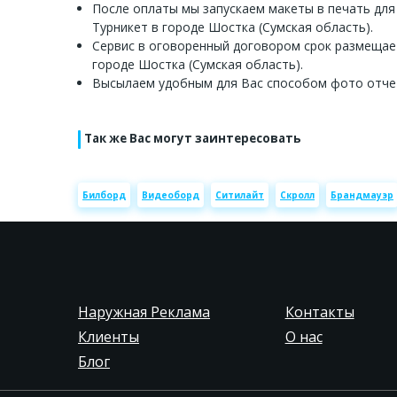
После оплаты мы запускаем макеты в печать для
Турникет в городе Шостка (Сумская область).
Сервис в оговоренный договором срок размещае
городе Шостка (Сумская область).
Высылаем удобным для Вас способом фото отче
Так же Вас могут заинтересовать
Билборд
Видеоборд
Ситилайт
Скролл
Брандмауэр
Наружная Реклама
Контакты
Клиенты
О нас
Блог