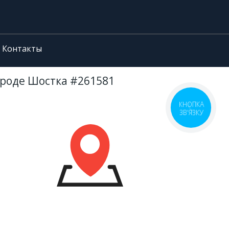
Контакты
ороде Шостка #261581
КНОПКА
ЗВ'ЯЗКУ