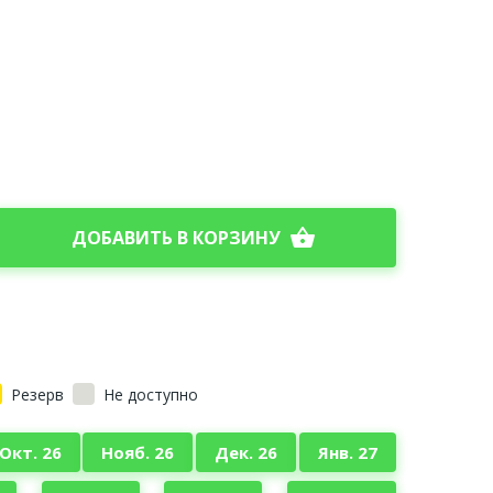
shopping_basket
ДОБАВИТЬ В КОРЗИНУ
Резерв
Не доступно
Окт. 26
Нояб. 26
Дек. 26
Янв. 27