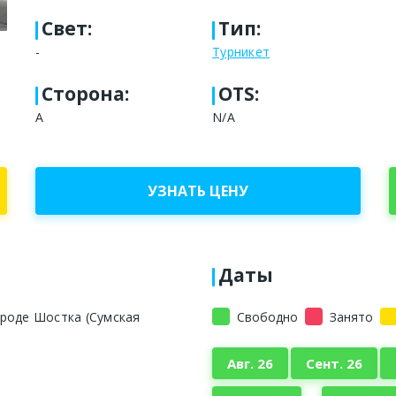
Свет
:
Тип
:
-
Турникет
Сторона
:
OTS:
А
N/A
УЗНАТЬ ЦЕНУ
Даты
ороде Шостка (Сумская
Свободно
Занято
Авг. 26
Сент. 26