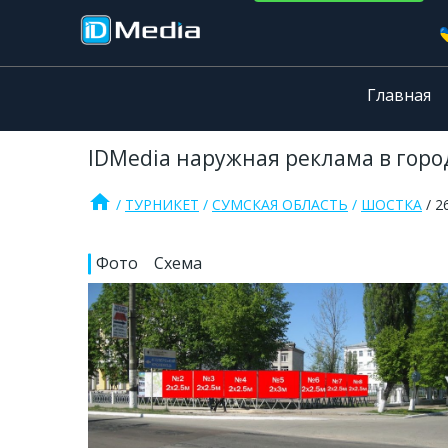
Главная
IDMedia наружная реклама в город
home
ТУРНИКЕТ
СУМСКАЯ ОБЛАСТЬ
ШОСТКА
2
Фото
Схема