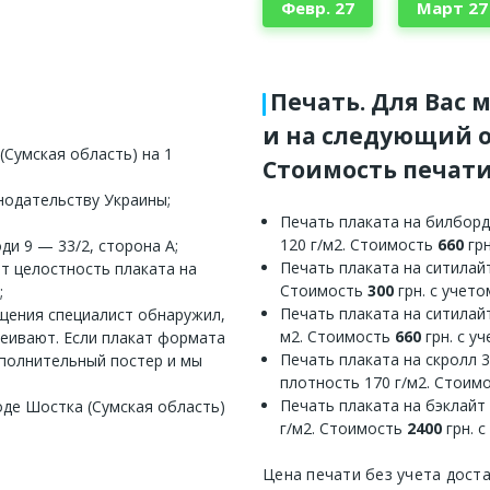
Февр. 27
Март 27
Печать. Для Вас 
и на следующий о
(Сумская область) на 1
Стоимость печати
нодательству Украины;
Печать плаката на билборд
120 г/м2. Стоимость
660
грн
ди 9 — 33/2, сторона А;
Печать плаката на ситилайт
ет целостность плаката на
Стоимость
300
грн. с учет
;
Печать плаката на ситилайт
ещения специалист обнаружил,
м2. Стоимость
660
грн. с у
леивают. Если плакат формата
Печать плаката на скролл 
ополнительный постер и мы
плотность 170 г/м2. Стоим
Печать плаката на бэклайт
оде Шостка (Сумская область)
г/м2. Стоимость
2400
грн. 
Цена печати без учета дост