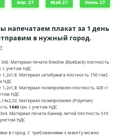
Апр. 27
Май 27
Июнь 27
мы напечатаем плакат за 1 день
тправим в нужный город.
:
 3х6. Материал печати блюбэк (blueback) плотность
. с учетом НДС
 1,2х1,8. Материал ситибумага плотность 150 г/м2.
ом НДС
 1,2х1,8. Материал полипропилен плотность 420 г/
четом НДС
3,14х2,32. Материал полипропилен (Polyman)
ость
1440
грн. с учетом НДС
 3х4. Материал печати баннер литой плотность 510
с учетом НДС
авки в город. С требованиями к макету можно