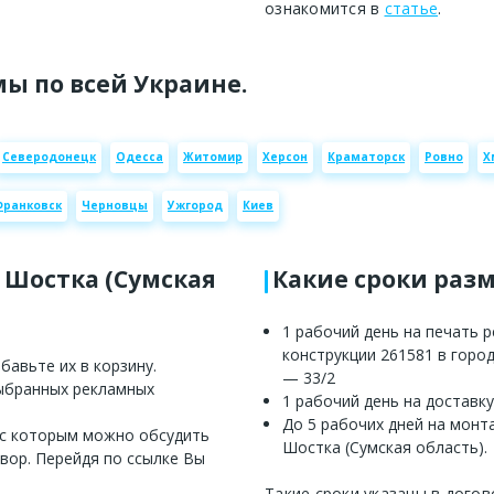
ознакомится в
статье
.
ы по всей Украине.
Северодонецк
Одесса
Житомир
Херсон
Краматорск
Ровно
Х
Франковск
Черновцы
Ужгород
Киев
е Шостка (Сумская
Какие сроки раз
1 рабочий день на печать 
конструкции 261581 в город
авьте их в корзину.
— 33/2
выбранных рекламных
1 рабочий день на доставку
До 5 рабочих дней на монт
 с которым можно обсудить
Шостка (Сумская область).
вор. Перейдя по ссылке Вы
Такие сроки указаны в догов