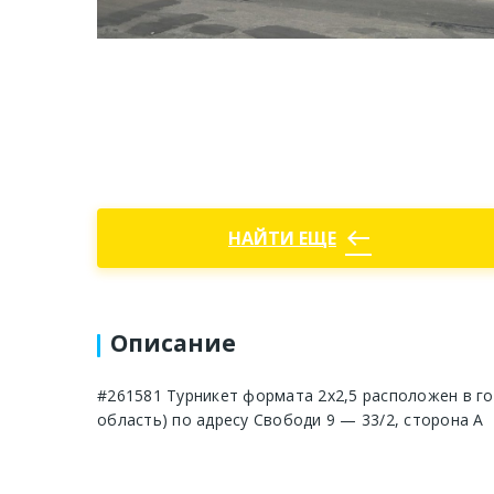
west
НАЙТИ ЕЩЕ
Описание
#261581 Турникет формата 2x2,5 расположен в г
область) по адресу Свободи 9 — 33/2, сторона А