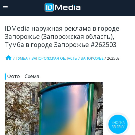
IDMedia наружная реклама в городе
Запорожье (Запорожская область),
Тумба в городе Запорожье #262503
home
ТУМБА
ЗАПОРОЖСКАЯ ОБЛАСТЬ
ЗАПОРОЖЬЕ
262503
Фото
Схема
КНОПКА
ЗВ'ЯЗКУ