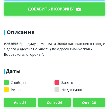
shopping_basket
ДОБАВИТЬ В КОРЗИНУ
Описание
#263656 Брандмауэр формата 30х60 расположен в городе
Одесса (Одесская область) по адресу Химическая -
Боровского, сторона А
Даты
Свободно
Занято
Резерв
Не доступно
Авг. 26
Сент. 26
Окт. 26