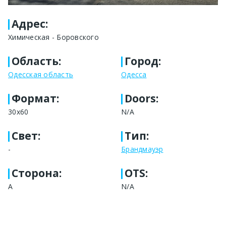
Адрес
:
Химическая - Боровского
Область
:
Город
:
Одесская область
Одесса
Формат
:
Doors:
30х60
N/A
Свет
:
Тип
:
-
Брандмауэр
Сторона
:
OTS:
А
N/A