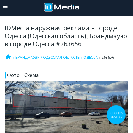
IDMedia наружная реклама в городе
Одесса (Одесская область), Брандмауэр
в городе Одесса #263656
home
БРАНДМАУЭР
ОДЕССКАЯ ОБЛАСТЬ
ОДЕССА
263656
Фото
Схема
КНОПКА
ЗВ'ЯЗКУ