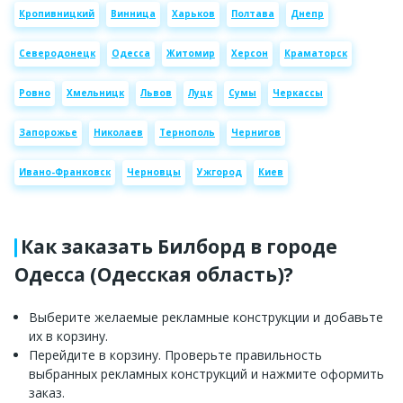
Кропивницкий
Винница
Харьков
Полтава
Днепр
Северодонецк
Одесса
Житомир
Херсон
Краматорск
Ровно
Хмельницк
Львов
Луцк
Сумы
Черкассы
Запорожье
Николаев
Тернополь
Чернигов
Ивано-Франковск
Черновцы
Ужгород
Киев
Как заказать Билборд в городе
Одесса (Одесская область)?
Выберите желаемые рекламные конструкции и добавьте
их в корзину.
Перейдите в корзину. Проверьте правильность
выбранных рекламных конструкций и нажмите оформить
заказ.