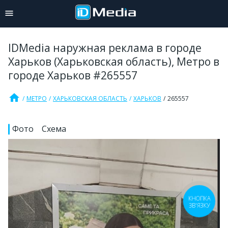
IDMedia наружная реклама в городе
Харьков (Харьковская область), Метро в
городе Харьков #265557
home
МЕТРО
ХАРЬКОВСКАЯ ОБЛАСТЬ
ХАРЬКОВ
265557
Фото
Схема
КНОПКА
ЗВ'ЯЗКУ