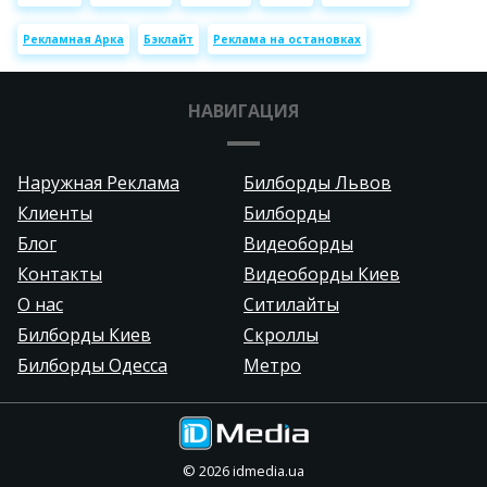
Рекламная Арка
Бэклайт
Реклама на остановках
НАВИГАЦИЯ
Наружная Реклама
Билборды Львов
Клиенты
Билборды
Блог
Видеоборды
Контакты
Видеоборды Киев
О нас
Ситилайты
Билборды Киев
Скроллы
Билборды Одесса
Метро
©
2026
idmedia.ua