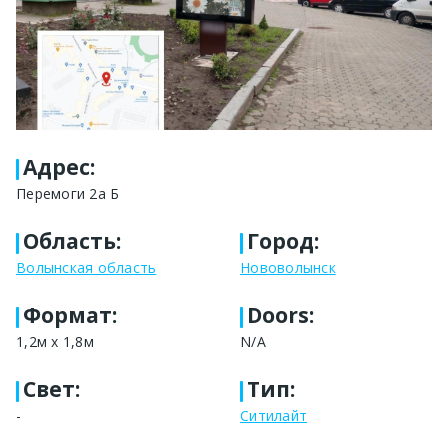
Адрес
:
Перемоги 2а Б
Область
:
Город
:
Волынская область
Нововолынск
Формат
:
Doors:
1,2м x 1,8м
N/A
Свет
:
Тип
:
-
Ситилайт