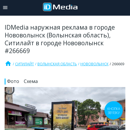
IDMedia наружная реклама в городе
Нововолынск (Волынская область),
Ситилайт в городе Нововолынск
#266669
home
СИТИЛАЙТ
ВОЛЫНСКАЯ ОБЛАСТЬ
НОВОВОЛЫНСК
266669
Фото
Схема
КНОПКА
ЗВ'ЯЗКУ