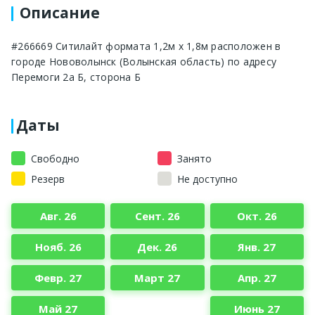
Описание
#266669 Ситилайт формата 1,2м x 1,8м расположен в
городе Нововолынск (Волынская область) по адресу
Перемоги 2а Б, сторона Б
Даты
Свободно
Занято
Резерв
Не доступно
Авг. 26
Сент. 26
Окт. 26
Нояб. 26
Дек. 26
Янв. 27
Февр. 27
Март 27
Апр. 27
Май 27
Июнь 27