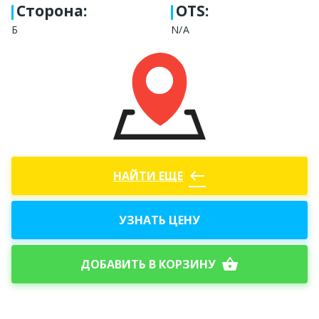
Сторона
:
OTS:
Б
N/A
west
НАЙТИ ЕЩЕ
УЗНАТЬ ЦЕНУ
shopping_basket
ДОБАВИТЬ В КОРЗИНУ