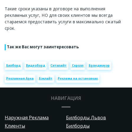
Такие сроки указаны в договоре на выполнения
рекламных услуг, НО для своих клиентов мы всегда
стараемся предоставить услуги в максимально сжатый
срок.
Так же Вас могут заинтересовать
Билборд
Видеоборд
Ситилайт
Скролл
Брандмауэр
Рекламная Арка
Бэклайт
Реклама на остановках
НАВИГАЦИЯ
Наружная Реклама
Билборды Львов
Клиенты
Билборды