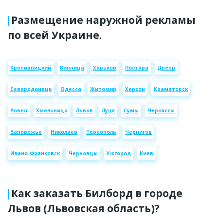
Размещение наружной рекламы
по всей Украине.
Кропивницкий
Винница
Харьков
Полтава
Днепр
Северодонецк
Одесса
Житомир
Херсон
Краматорск
Ровно
Хмельницк
Львов
Луцк
Сумы
Черкассы
Запорожье
Николаев
Тернополь
Чернигов
Ивано-Франковск
Черновцы
Ужгород
Киев
Как заказать Билборд в городе
Львов (Львовская область)?