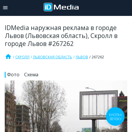
IDMedia наружная реклама в городе
Львов (Львовская область), Скролл в
городе Львов #267262
home
СКРОЛЛ
ЛЬВОВСКАЯ ОБЛАСТЬ
ЛЬВОВ
267262
Фото
Схема
КНОПКА
ЗВ'ЯЗКУ