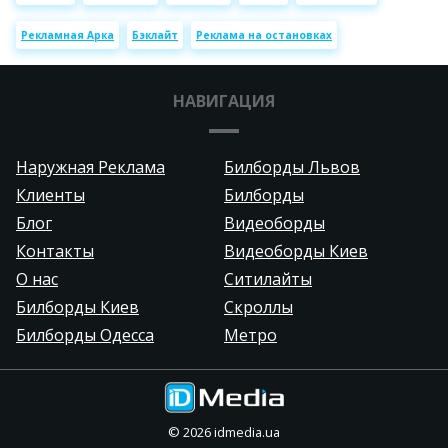
Рекламная Арка
Бэклайт
Реклама на остановках
НАВИГАЦИЯ
Наружная Реклама
Билборды Львов
Клиенты
Билборды
Блог
Видеоборды
Контакты
Видеоборды Киев
О нас
Ситилайты
Билборды Киев
Скроллы
Билборды Одесса
Метро
©
2026
idmedia.ua