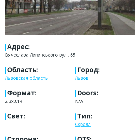
Адрес
:
Вячеслава Липинського вул., 65
Область
:
Город
:
Львовская область
Львов
Формат
:
Doors:
2.3x3.14
N/A
Свет
:
Тип
:
-
Скролл
Сторона
:
OTS: