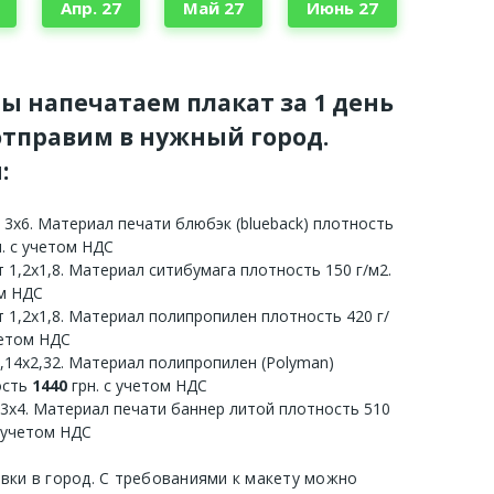
Апр. 27
Май 27
Июнь 27
мы напечатаем плакат за 1 день
тправим в нужный город.
:
 3х6. Материал печати блюбэк (blueback) плотность
. с учетом НДС
 1,2х1,8. Материал ситибумага плотность 150 г/м2.
ом НДС
 1,2х1,8. Материал полипропилен плотность 420 г/
четом НДС
3,14х2,32. Материал полипропилен (Polyman)
ость
1440
грн. с учетом НДС
 3х4. Материал печати баннер литой плотность 510
с учетом НДС
авки в город. С требованиями к макету можно