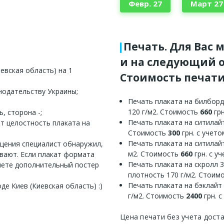
Февр. 27
Март 27
Печать. Для Вас 
и на следующий о
евская область) на 1
Стоимость печати
нодательству Украины;
Печать плаката на билборд
120 г/м2. Стоимость
660
грн
, сторона -;
Печать плаката на ситилайт
ет целостность плаката на
Стоимость
300
грн. с учет
Печать плаката на ситилайт
ещения специалист обнаружил,
м2. Стоимость
660
грн. с у
ивают. Если плакат формата
Печать плаката на скролл 
яете дополнительный постер
плотность 170 г/м2. Стоим
Печать плаката на бэклайт
де Киев (Киевская область) :)
г/м2. Стоимость
2400
грн. 
Цена печати без учета дост