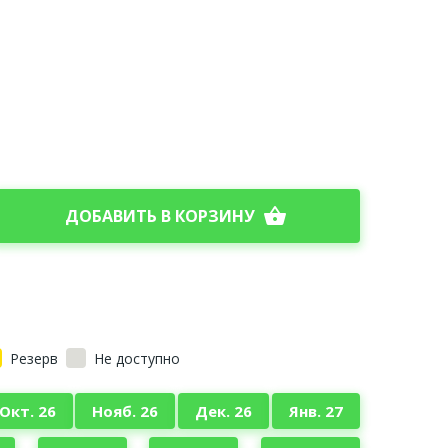
shopping_basket
ДОБАВИТЬ В КОРЗИНУ
Резерв
Не доступно
Окт. 26
Нояб. 26
Дек. 26
Янв. 27