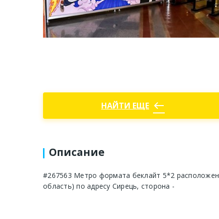
west
НАЙТИ ЕЩЕ
Описание
#267563 Метро формата беклайт 5*2 расположен 
область) по адресу Сирець, сторона -