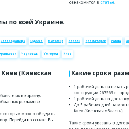
ознакомится в
статье
.
ы по всей Украине.
Северодонецк
Одесса
Житомир
Херсон
Краматорск
Ровно
Х
Франковск
Черновцы
Ужгород
Киев
 Киев (Киевская
Какие сроки раз
1 рабочий день на печать 
конструкции 267563 в город
авьте их в корзину.
1 рабочий день на доставку
выбранных рекламных
До 5 рабочих дней на монт
Киев (Киевская область).
 с которым можно обсудить
вор. Перейдя по ссылке Вы
Такие сроки указаны в догов