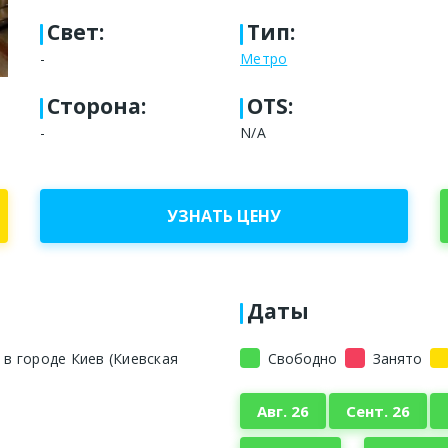
Свет
:
Тип
:
-
Метро
Сторона
:
OTS:
-
N/A
УЗНАТЬ ЦЕНУ
Даты
в городе Киев (Киевская
Свободно
Занято
Авг. 26
Сент. 26