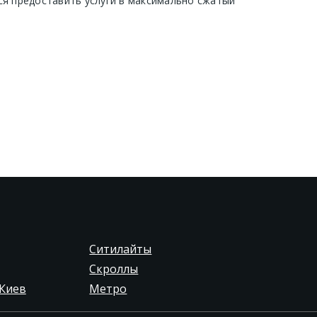
ся предоставить услуги в максимально сжатый
Ситилайты
Скроллы
Киев
Метро