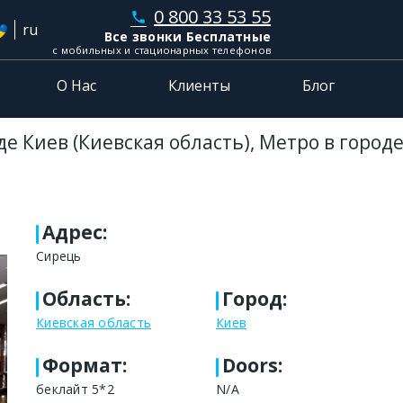
0 800 33 53 55
phone
ru
Все звонки Бесплатные
с мобильных и стационарных телефонов
О Нас
Клиенты
Блог
е Киев (Киевская область), Метро в город
Адрес
:
Сирець
Область
:
Город
:
Киевская область
Киев
Формат
:
Doors:
беклайт 5*2
N/A