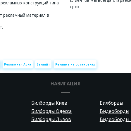
клиентов мы всегда стараем
 рекламных конструкций типа
срок.
т рекламный материал в
т.
Рекламная Арка
Бэклайт
Реклама на остановках
НАВИГАЦИЯ
Билборды Киев
Билборды
Билборды Одесса
Видеоборды
Билборды Львов
Видеоборды 