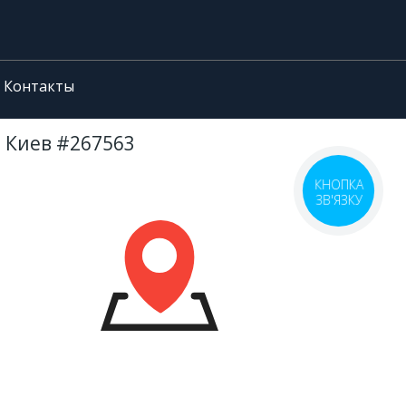
Контакты
е Киев #267563
КНОПКА
ЗВ'ЯЗКУ