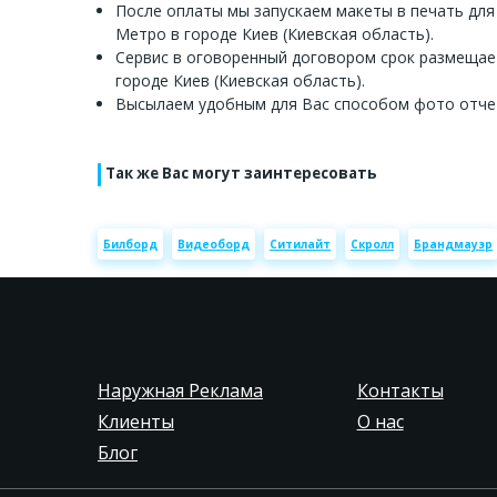
После оплаты мы запускаем макеты в печать для
Метро в городе Киев (Киевская область).
Сервис в оговоренный договором срок размещае
городе Киев (Киевская область).
Высылаем удобным для Вас способом фото отче
Так же Вас могут заинтересовать
Билборд
Видеоборд
Ситилайт
Скролл
Брандмауэр
Наружная Реклама
Контакты
Клиенты
О нас
Блог