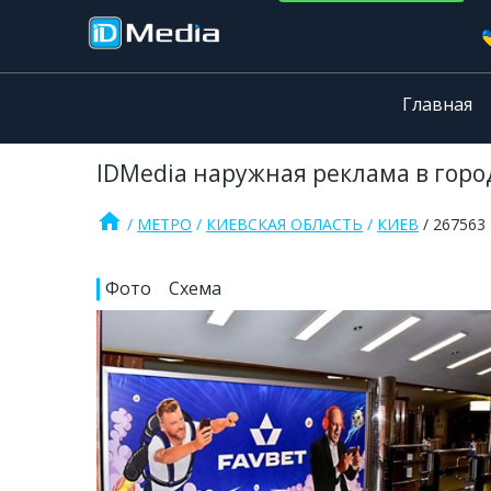
Главная
IDMedia наружная реклама в город
home
МЕТРО
КИЕВСКАЯ ОБЛАСТЬ
КИЕВ
267563
Фото
Схема