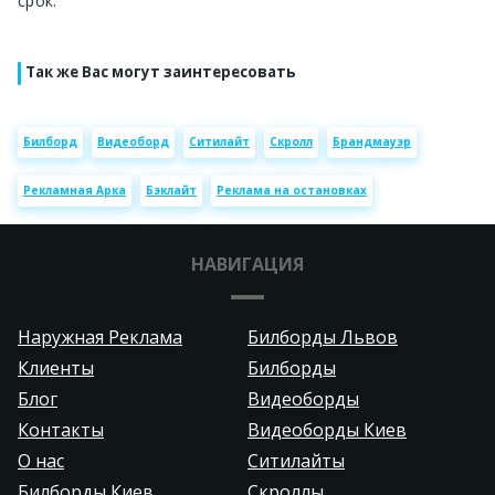
срок.
Так же Вас могут заинтересовать
Билборд
Видеоборд
Ситилайт
Скролл
Брандмауэр
Рекламная Арка
Бэклайт
Реклама на остановках
НАВИГАЦИЯ
Наружная Реклама
Билборды Львов
Клиенты
Билборды
Блог
Видеоборды
Контакты
Видеоборды Киев
О нас
Ситилайты
Билборды Киев
Скроллы