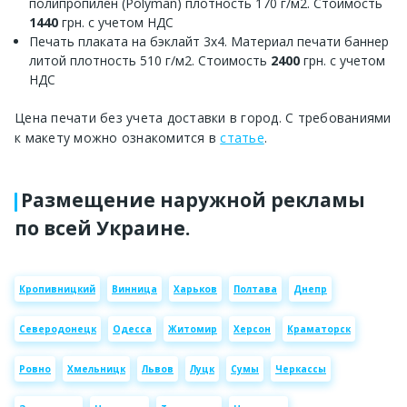
полипропилен (Polyman) плотность 170 г/м2. Стоимость
1440
грн. с учетом НДС
Печать плаката на бэклайт 3х4. Материал печати баннер
литой плотность 510 г/м2. Стоимость
2400
грн. с учетом
НДС
Цена печати без учета доставки в город. С требованиями
к макету можно ознакомится в
статье
.
Размещение наружной рекламы
по всей Украине.
Кропивницкий
Винница
Харьков
Полтава
Днепр
Северодонецк
Одесса
Житомир
Херсон
Краматорск
Ровно
Хмельницк
Львов
Луцк
Сумы
Черкассы