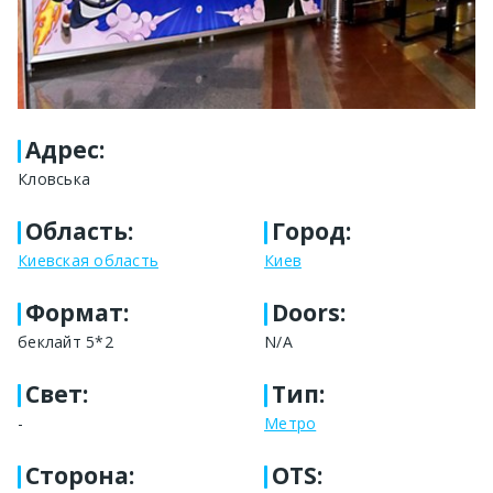
Адрес
:
Кловська
Область
:
Город
:
Киевская область
Киев
Формат
:
Doors:
беклайт 5*2
N/A
Свет
:
Тип
:
-
Метро
Сторона
:
OTS: