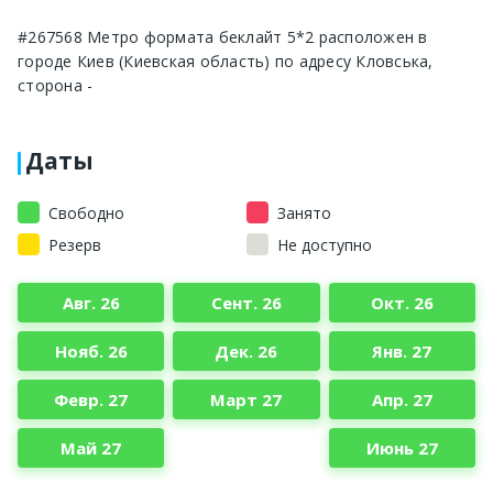
#267568 Метро формата беклайт 5*2 расположен в
городе Киев (Киевская область) по адресу Кловська,
сторона -
Даты
Свободно
Занято
Резерв
Не доступно
Авг. 26
Сент. 26
Окт. 26
Нояб. 26
Дек. 26
Янв. 27
Февр. 27
Март 27
Апр. 27
Май 27
Июнь 27