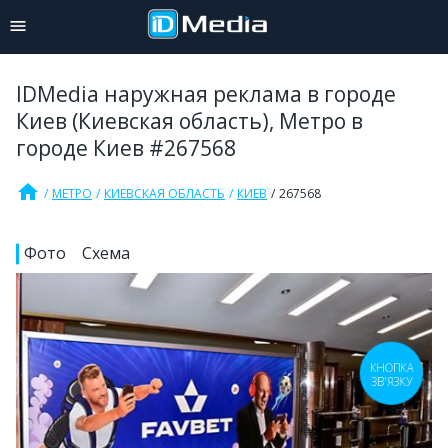
IDMedia наружная реклама в городе
Киев (Киевская область), Метро в
городе Киев #267568
home
МЕТРО
КИЕВСКАЯ ОБЛАСТЬ
КИЕВ
267568
Фото
Схема
КНОПКА
ЗВ'ЯЗКУ