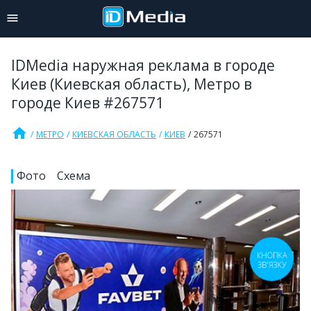
IDMedia наружная реклама в городе
Киев (Киевская область), Метро в
городе Киев #267571
home
МЕТРО
КИЕВСКАЯ ОБЛАСТЬ
КИЕВ
267571
Фото
Схема
КНОПКА
ЗВ'ЯЗКУ