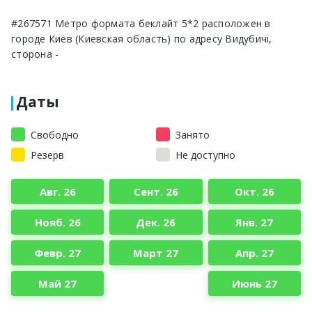
#267571 Метро формата беклайт 5*2 расположен в
городе Киев (Киевская область) по адресу Видубичі,
сторона -
Даты
Свободно
Занято
Резерв
Не доступно
Авг. 26
Сент. 26
Окт. 26
Нояб. 26
Дек. 26
Янв. 27
Февр. 27
Март 27
Апр. 27
Май 27
Июнь 27