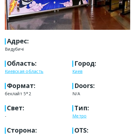
Адрес
:
Видубичі
Область
:
Город
:
Киевская область
Киев
Формат
:
Doors:
беклайт 5*2
N/A
Свет
:
Тип
:
-
Метро
Сторона
:
OTS: