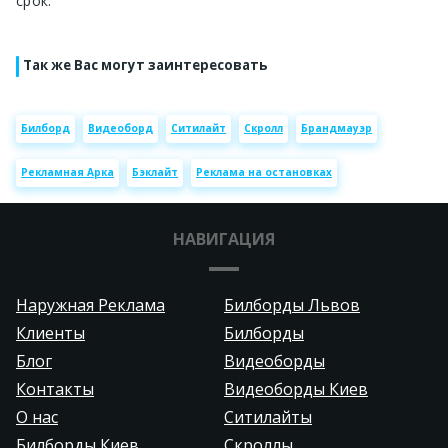
срок.
Так же Вас могут заинтересовать
Билборд
Видеоборд
Ситилайт
Скролл
Брандмауэр
Рекламная Арка
Бэклайт
Реклама на остановках
НАВИГАЦИЯ
Наружная Реклама
Билборды Львов
Клиенты
Билборды
Блог
Видеоборды
Контакты
Видеоборды Киев
О нас
Ситилайты
Билборды Киев
Скроллы