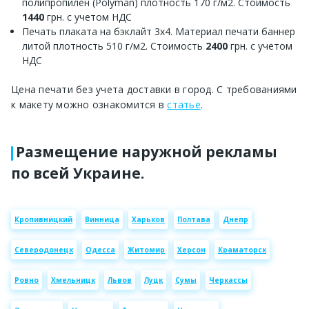
полипропилен (Polyman) плотность 170 г/м2. Стоимость
1440
грн. с учетом НДС
Печать плаката на бэклайт 3х4. Материал печати баннер
литой плотность 510 г/м2. Стоимость
2400
грн. с учетом
НДС
Цена печати без учета доставки в город. С требованиями
к макету можно ознакомится в
статье
.
Размещение наружной рекламы
по всей Украине.
Кропивницкий
Винница
Харьков
Полтава
Днепр
Северодонецк
Одесса
Житомир
Херсон
Краматорск
Ровно
Хмельницк
Львов
Луцк
Сумы
Черкассы