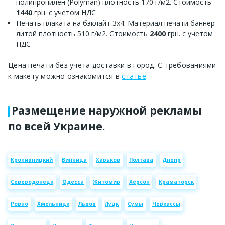
полипропилен (Polyman) плотность 170 г/м2. Стоимость
1440
грн. с учетом НДС
Печать плаката на бэклайт 3х4. Материал печати баннер
литой плотность 510 г/м2. Стоимость
2400
грн. с учетом
НДС
Цена печати без учета доставки в город. С требованиями
к макету можно ознакомится в
статье
.
Размещение наружной рекламы
по всей Украине.
Кропивницкий
Винница
Харьков
Полтава
Днепр
Северодонецк
Одесса
Житомир
Херсон
Краматорск
Ровно
Хмельницк
Львов
Луцк
Сумы
Черкассы