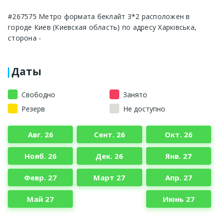
#267575 Метро формата беклайт 3*2 расположен в
городе Киев (Киевская область) по адресу Харківська,
сторона -
Даты
Свободно
Занято
Резерв
Не доступно
Авг. 26
Сент. 26
Окт. 26
Нояб. 26
Дек. 26
Янв. 27
Февр. 27
Март 27
Апр. 27
Май 27
Июнь 27