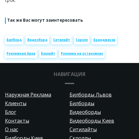
срок.
Так же Вас могут заинтересовать
Билборд
Видеоборд
Ситилайт
Скролл
Брандмауэр
Рекламная Арка
Бэклайт
Реклама на остановках
НАВИГАЦИЯ
Наружная Реклама
Билборды Львов
Клиенты
Билборды
Блог
Видеоборды
Контакты
Видеоборды Киев
О нас
Ситилайты
Билборды Киев
Скроллы