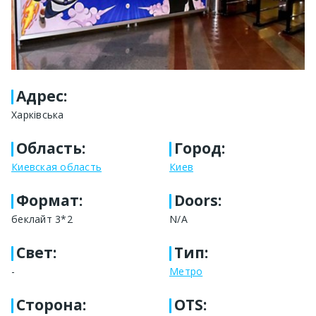
Адрес
:
Харківська
Область
:
Город
:
Киевская область
Киев
Формат
:
Doors:
беклайт 3*2
N/A
Свет
:
Тип
:
-
Метро
Сторона
:
OTS: