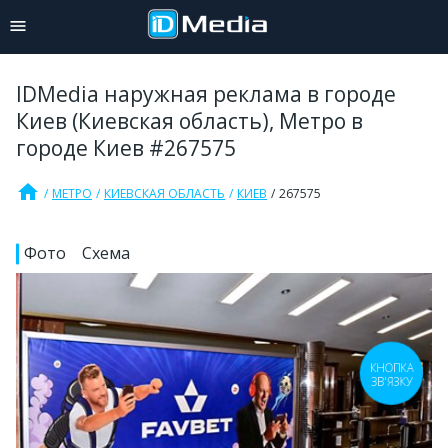
IDMedia наружная реклама в городе
Киев (Киевская область), Метро в
городе Киев #267575
home
МЕТРО
КИЕВСКАЯ ОБЛАСТЬ
КИЕВ
267575
Фото
Схема
КНОПКА
ЗВ'ЯЗКУ