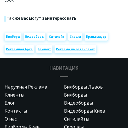
срок.
Так же Вас могут заинтересовать
Билборд
Видеоборд
Ситилайт
Скролл
Брандмауэр
Рекламная Арка
Бэклайт
Реклама на остановках
НАВИГАЦИЯ
Наружная Реклама
Билборды Львов
Клиенты
Билборды
Блог
Видеоборды
Контакты
Видеоборды Киев
О нас
Ситилайты
Билборды Киев
Скроллы