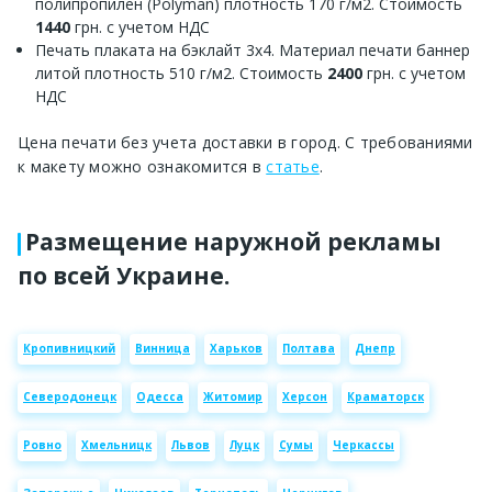
полипропилен (Polyman) плотность 170 г/м2. Стоимость
1440
грн. с учетом НДС
Печать плаката на бэклайт 3х4. Материал печати баннер
литой плотность 510 г/м2. Стоимость
2400
грн. с учетом
НДС
Цена печати без учета доставки в город. С требованиями
к макету можно ознакомится в
статье
.
Размещение наружной рекламы
по всей Украине.
Кропивницкий
Винница
Харьков
Полтава
Днепр
Северодонецк
Одесса
Житомир
Херсон
Краматорск
Ровно
Хмельницк
Львов
Луцк
Сумы
Черкассы