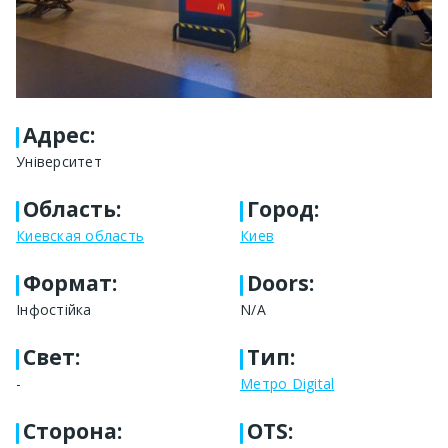
Адрес
:
Університет
Область
:
Город
:
Киевская область
Киев
Формат
:
Doors:
Інфостійка
N/A
Свет
:
Тип
:
-
Метро Digital
Сторона
:
OTS: