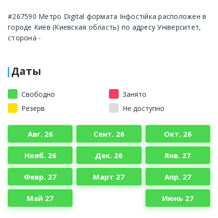
#267590 Метро Digital формата Інфостійка расположен в
городе Киев (Киевская область) по адресу Університет,
сторона -
Даты
Свободно
Занято
Резерв
Не доступно
Авг. 26
Сент. 26
Окт. 26
Нояб. 26
Дек. 26
Янв. 27
Февр. 27
Март 27
Апр. 27
Май 27
Июнь 27