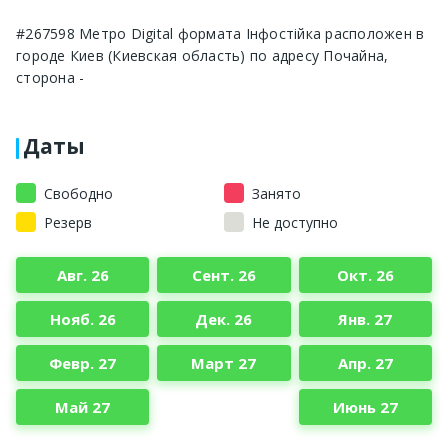
#267598 Метро Digital формата Інфостійка расположен в
городе Киев (Киевская область) по адресу Почайна,
сторона -
Даты
Свободно
Занято
Резерв
Не доступно
Авг. 26
Сент. 26
Окт. 26
Нояб. 26
Дек. 26
Янв. 27
Февр. 27
Март 27
Апр. 27
Май 27
Июнь 27