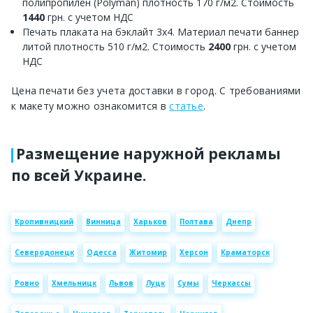
полипропилен (Polyman) плотность 170 г/м2. Стоимость
1440
грн. с учетом НДС
Печать плаката на бэклайт 3х4. Материал печати баннер
литой плотность 510 г/м2. Стоимость
2400
грн. с учетом
НДС
Цена печати без учета доставки в город. С требованиями
к макету можно ознакомится в
статье
.
Размещение наружной рекламы
по всей Украине.
Кропивницкий
Винница
Харьков
Полтава
Днепр
Северодонецк
Одесса
Житомир
Херсон
Краматорск
Ровно
Хмельницк
Львов
Луцк
Сумы
Черкассы