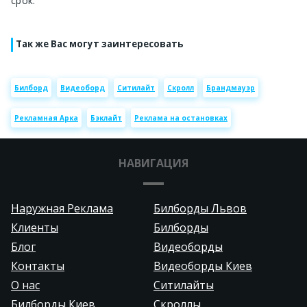
срок.
Так же Вас могут заинтересовать
Билборд
Видеоборд
Ситилайт
Скролл
Брандмауэр
Рекламная Арка
Бэклайт
Реклама на остановках
НАВИГАЦИЯ
Наружная Реклама
Билборды Львов
Клиенты
Билборды
Блог
Видеоборды
Контакты
Видеоборды Киев
О нас
Ситилайты
Билборды Киев
Скроллы