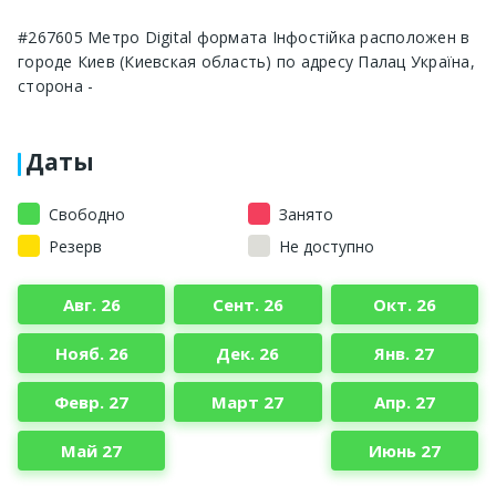
#267605 Метро Digital формата Інфостійка расположен в
городе Киев (Киевская область) по адресу Палац Україна,
сторона -
Даты
Свободно
Занято
Резерв
Не доступно
Авг. 26
Сент. 26
Окт. 26
Нояб. 26
Дек. 26
Янв. 27
Февр. 27
Март 27
Апр. 27
Май 27
Июнь 27