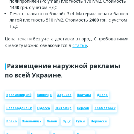
полипропилен (Polyman) плотность 170 г/м2. Стоимость
1440
грн. с учетом НДС
Печать плаката на бэклайт 3х4. Материал печати баннер
литой плотность 510 г/м2. Стоимость
2400
грн. с учетом
НДС
Цена печати без учета доставки в город. С требованиями
к макету можно ознакомится в
статье
.
Размещение наружной рекламы
по всей Украине.
Кропивницкий
Винница
Харьков
Полтава
Днепр
Северодонецк
Одесса
Житомир
Херсон
Краматорск
Ровно
Хмельницк
Львов
Луцк
Сумы
Черкассы