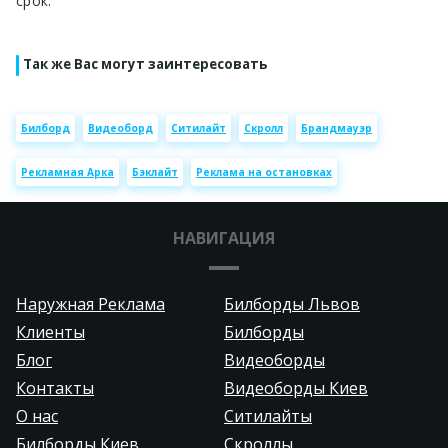
срок.
Так же Вас могут заинтересовать
Билборд
Видеоборд
Ситилайт
Скролл
Брандмауэр
Рекламная Арка
Бэклайт
Реклама на остановках
НАВИГАЦИЯ
Наружная Реклама
Билборды Львов
Клиенты
Билборды
Блог
Видеоборды
Контакты
Видеоборды Киев
О нас
Ситилайты
Билборды Киев
Скроллы