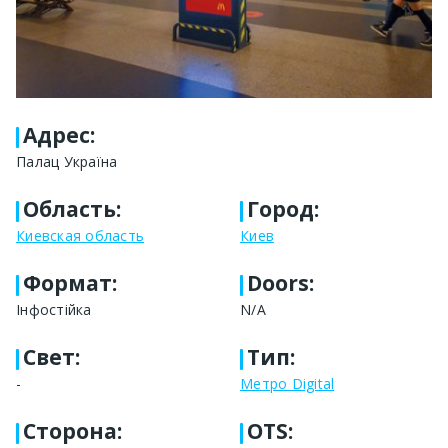
Адрес
:
Палац Україна
Область
:
Город
:
Киевская область
Киев
Формат
:
Doors:
Інфостійка
N/A
Свет
:
Тип
:
-
Метро Digital
Сторона
:
OTS: