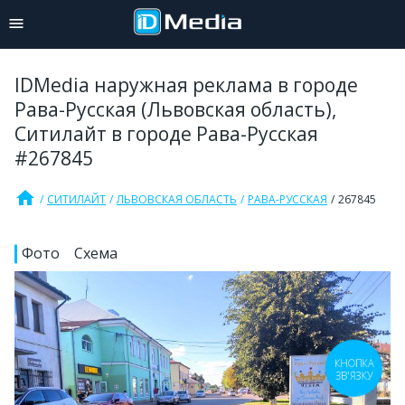
IDMedia наружная реклама в городе
Рава-Русская (Львовская область),
Ситилайт в городе Рава-Русская
#267845
home
СИТИЛАЙТ
ЛЬВОВСКАЯ ОБЛАСТЬ
РАВА-РУССКАЯ
267845
Фото
Схема
КНОПКА
ЗВ'ЯЗКУ