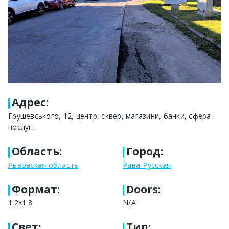
Адрес
:
Грушевського, 12, центр, сквер, магазини, банки, сфера
послуг.
Область
:
Город
:
Львовская область
Рава-Русская
Формат
:
Doors:
1.2x1.8
N/A
Свет
:
Тип
: