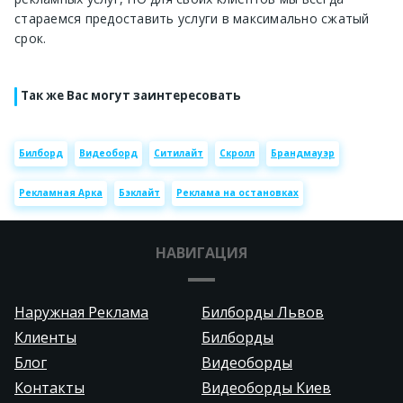
стараемся предоставить услуги в максимально сжатый
срок.
Так же Вас могут заинтересовать
Билборд
Видеоборд
Ситилайт
Скролл
Брандмауэр
Рекламная Арка
Бэклайт
Реклама на остановках
НАВИГАЦИЯ
Наружная Реклама
Билборды Львов
Клиенты
Билборды
Блог
Видеоборды
Контакты
Видеоборды Киев