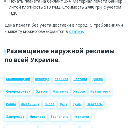
Печать плаката на бэклайт 3х4. Материал печати баннер
литой плотность 510 г/м2. Стоимость
2400
грн. с учетом
НДС
Цена печати без учета доставки в город. С требованиями
к макету можно ознакомится в
статье
.
Размещение наружной рекламы
по всей Украине.
Кропивницкий
Винница
Харьков
Полтава
Днепр
Северодонецк
Одесса
Житомир
Херсон
Краматорск
Ровно
Хмельницк
Львов
Луцк
Сумы
Черкассы
Запорожье
Николаев
Тернополь
Чернигов