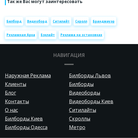
Так же Вас могут заинтересовать
Билборд
Видеоборд
Ситилайт
Скролл
Брандмауэр
Рекламная Арка
Бэклайт
Реклама на остановках
НАВИГАЦИЯ
Наружная Реклама
Билборды Львов
Клиенты
Билборды
Блог
Видеоборды
Контакты
Видеоборды Киев
О нас
Ситилайты
Билборды Киев
Скроллы
Билборды Одесса
Метро