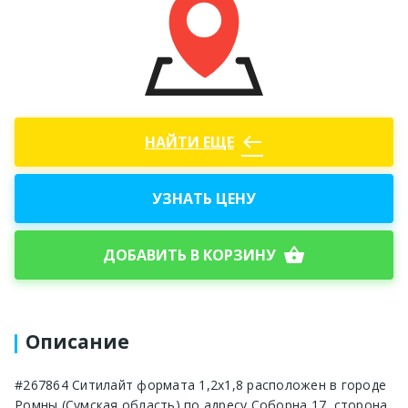
west
НАЙТИ ЕЩЕ
УЗНАТЬ ЦЕНУ
shopping_basket
ДОБАВИТЬ В КОРЗИНУ
Описание
#267864 Ситилайт формата 1,2х1,8 расположен в городе
Ромны (Сумская область) по адресу Соборна 17, сторона