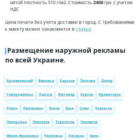
литой плотность 510 г/м2. Стоимость
2400
грн. с учетом
НДС
Цена печати без учета доставки в город. С требованиями
к макету можно ознакомится в
статье
.
Размещение наружной рекламы
по всей Украине.
Кропивницкий
Винница
Харьков
Полтава
Днепр
Северодонецк
Одесса
Житомир
Херсон
Краматорск
Ровно
Хмельницк
Львов
Луцк
Сумы
Черкассы
Запорожье
Николаев
Тернополь
Чернигов
Ивано-Франковск
Черновцы
Ужгород
Киев