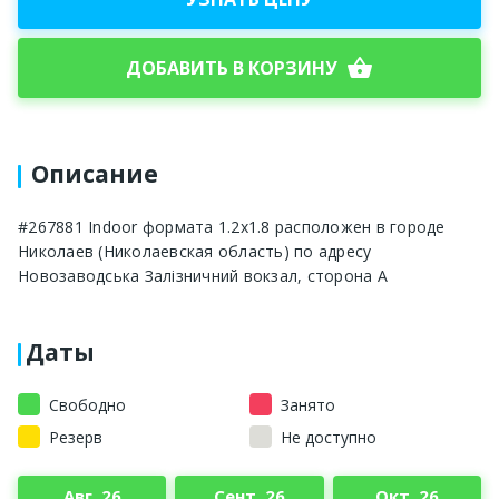
shopping_basket
ДОБАВИТЬ В КОРЗИНУ
Описание
#267881 Indoor формата 1.2х1.8 расположен в городе
Николаев (Николаевская область) по адресу
Новозаводська Залізничний вокзал, сторона А
Даты
Свободно
Занято
Резерв
Не доступно
Авг. 26
Сент. 26
Окт. 26