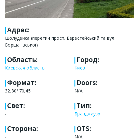
Адрес
:
Шолуденка (перетин просп. Берестейський та вул.
Борщагівської)
Область
:
Город
:
Киевская область
Киев
Формат
:
Doors:
32,30*70,45
N/A
Свет
:
Тип
:
-
Брандмауэр
Сторона
:
OTS:
-
N/A