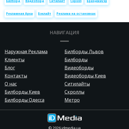
Билборд
Видеоборд
Ситилайт
Скролл
Брандмауэр
Рекламная Арка
Бэклайт
Реклама на остановках
НАВИГАЦИЯ
Наружная Реклама
Билборды Львов
Клиенты
Билборды
Блог
Видеоборды
Контакты
Видеоборды Киев
О нас
Ситилайты
Билборды Киев
Скроллы
Билборды Одесса
Метро
©
2026
idmedia.ua