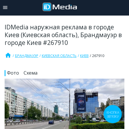
IDMedia наружная реклама в городе
Киев (Киевская область), Брандмауэр в
городе Киев #267910
home
БРАНДМАУЭР
КИЕВСКАЯ ОБЛАСТЬ
КИЕВ
267910
Фото
Схема
КНОПКА
ЗВ'ЯЗКУ