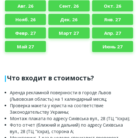
Авг. 26
Сент. 26
Окт. 26
Нояб. 26
Дек. 26
Янв. 27
Февр. 27
Март 27
Апр. 27
Май 27
Июнь 27
Что входит в стоимость?
Аренда рекламной поверхности в городе Львов
(Львовская область) на 1 календарный месяц;
Проверка макета у юриста на соответствие
Законодательству Украины;
Монтаж плаката по адресу Сихівська вул., 28 (ТЦ "Іскра);
Фото отчет (ближний и дальний) по адресу Сихівська
вул., 28 (ТЦ "Іскра), сторона A;
Мониторинг. 1 раз в неделю специалист проверяет