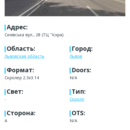
Адрес
:
Сихівська вул., 28 (ТЦ "Іскра)
Область
:
Город
:
Львовская область
Львов
Формат
:
Doors:
Скролер 2.3х3.14
N/A
Свет
:
Тип
:
-
Скролл
Сторона
:
OTS:
A
N/A