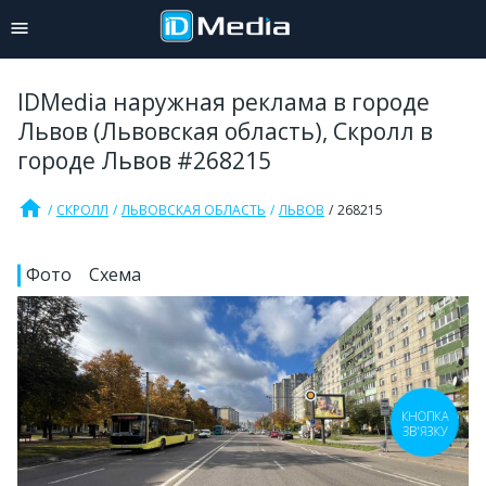
IDMedia наружная реклама в городе
Львов (Львовская область), Скролл в
городе Львов #268215
home
СКРОЛЛ
ЛЬВОВСКАЯ ОБЛАСТЬ
ЛЬВОВ
268215
Фото
Схема
КНОПКА
ЗВ'ЯЗКУ