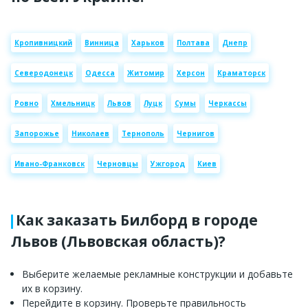
Кропивницкий
Винница
Харьков
Полтава
Днепр
Северодонецк
Одесса
Житомир
Херсон
Краматорск
Ровно
Хмельницк
Львов
Луцк
Сумы
Черкассы
Запорожье
Николаев
Тернополь
Чернигов
Ивано-Франковск
Черновцы
Ужгород
Киев
Как заказать Билборд в городе
Львов (Львовская область)?
Выберите желаемые рекламные конструкции и добавьте
их в корзину.
Перейдите в корзину. Проверьте правильность