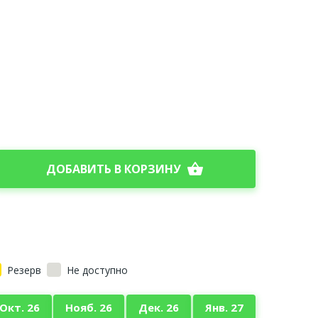
shopping_basket
ДОБАВИТЬ В КОРЗИНУ
Резерв
Не доступно
Окт. 26
Нояб. 26
Дек. 26
Янв. 27