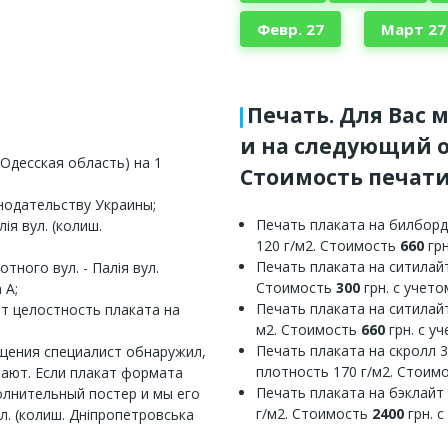
Февр. 27
Март 27
Печать. Для Вас 
и на следующий о
Одесская область) на 1
Стоимость печати
нодательству Украины;
Печать плаката на билборд
ія вул. (колиш.
120 г/м2. Стоимость
660
грн
Печать плаката на ситилайт
тного вул. - Палія вул.
Стоимость
300
грн. с учет
 A;
Печать плаката на ситилайт
ет целостность плаката на
м2. Стоимость
660
грн. с у
Печать плаката на скролл 
ещения специалист обнаружил,
плотность 170 г/м2. Стоим
вают. Если плакат формата
Печать плаката на бэклайт
олнительный постер и мы его
г/м2. Стоимость
2400
грн. 
л. (колиш. Дніпропетровська