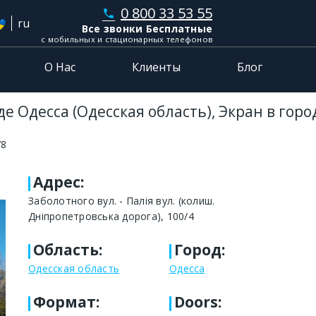
0 800 33 53 55
phone
ru
Все звонки Бесплатные
с мобильных и стационарных телефонов
О Нас
Клиенты
Блог
е Одесса (Одесская область), Экран в гор
78
Адрес
:
Заболотного вул. - Палія вул. (колиш.
Дніпропетровська дорога), 100/4
Область
:
Город
:
Одесская область
Одесса
Формат
:
Doors: