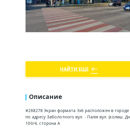
west
НАЙТИ ЕЩЕ
Описание
#268278 Экран формата 3x6 расположен в городе 
по адресу Заболотного вул. - Палія вул. (колиш. Д
100/4, сторона A