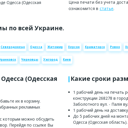
Цена печати без учета дост
оде Одесса (Одесская
ознакомится в
статье
.
ы по всей Украине.
Северодонецк
Одесса
Житомир
Херсон
Краматорск
Ровно
Х
Франковск
Черновцы
Ужгород
Киев
 Одесса (Одесская
Какие сроки раз
1 рабочий день на печать 
конструкции 268278 в город
авьте их в корзину.
Заболотного вул. - Палія ву
выбранных рекламных
1 рабочий день на доставку
До 5 рабочих дней на монт
 с которым можно обсудить
Одесса (Одесская область).
вор. Перейдя по ссылке Вы