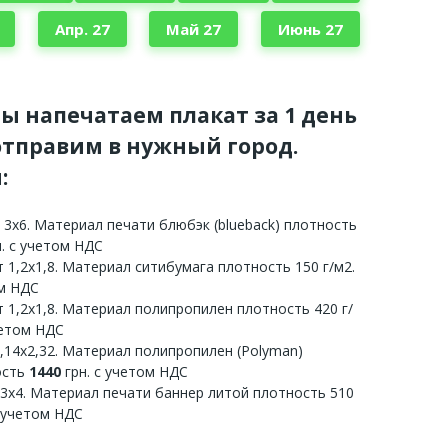
Апр. 27
Май 27
Июнь 27
мы напечатаем плакат за 1 день
тправим в нужный город.
:
 3х6. Материал печати блюбэк (blueback) плотность
. с учетом НДС
 1,2х1,8. Материал ситибумага плотность 150 г/м2.
ом НДС
 1,2х1,8. Материал полипропилен плотность 420 г/
четом НДС
3,14х2,32. Материал полипропилен (Polyman)
ость
1440
грн. с учетом НДС
 3х4. Материал печати баннер литой плотность 510
с учетом НДС