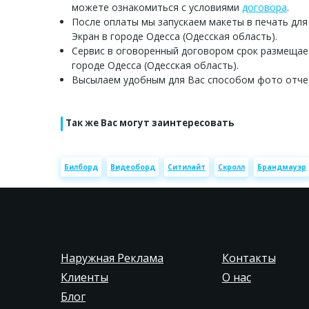
можете ознакомиться с условиями
договора
.
После оплаты мы запускаем макеты в печать для
Экран в городе Одесса (Одесская область).
Сервис в оговоренный договором срок размещае
городе Одесса (Одесская область).
Высылаем удобным для Вас способом фото отче
Так же Вас могут заинтересовать
Билборд
Видеоборд
Ситилайт
Скролл
Брандмауэр
Наружная Реклама
Контакты
Клиенты
О нас
Блог