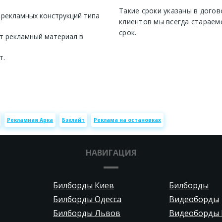
Такие сроки указаны в догов
 рекламных конструкций типа
клиентов мы всегда стараем
срок.
т рекламный материал в
т.
Рекламная Арка
Бэклайт
Реклама на остановках
НАВИГАЦИЯ
Билборды Киев
Билборды
Билборды Одесса
Видеоборды
Билборды Львов
Видеоборды 