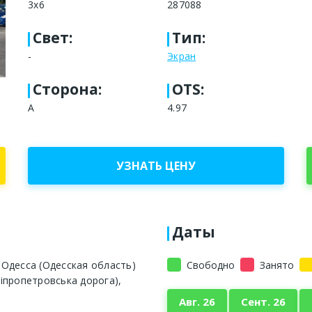
3x6
287088
Свет
:
Тип
:
-
Экран
Сторона
:
OTS:
A
4.97
УЗНАТЬ ЦЕНУ
Даты
Одесса (Одесская область)
Свободно
Занято
ніпропетровська дорога),
Авг. 26
Сент. 26