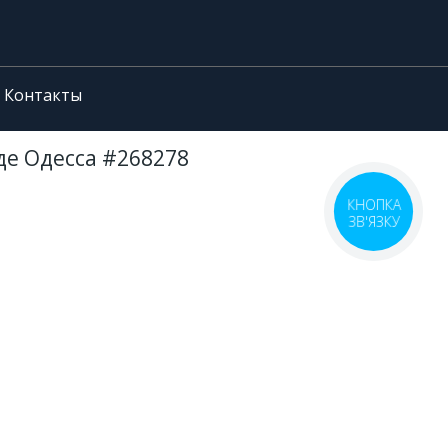
Контакты
оде Одесса #268278
КНОПКА
ЗВ'ЯЗКУ