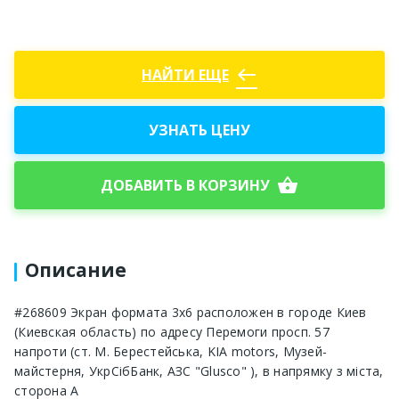
west
НАЙТИ ЕЩЕ
УЗНАТЬ ЦЕНУ
shopping_basket
ДОБАВИТЬ В КОРЗИНУ
Описание
#268609 Экран формата 3х6 расположен в городе Киев
(Киевская область) по адресу Перемоги просп. 57
напроти (ст. М. Берестейська, KIA motors, Музей-
майстерня, УкрСібБанк, АЗС "Glusco" ), в напрямку з міста,
сторона А