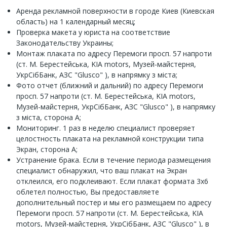
Аренда рекламной поверхности в городе Киев (Киевская
область) на 1 календарный месяц;
Проверка макета у юриста на соответствие
Законодательству Украины;
Монтаж плаката по адресу Перемоги просп. 57 напроти
(ст. М. Берестейська, KIA motors, Музей-майстерня,
УкрСібБанк, АЗС "Glusco" ), в напрямку з міста;
Фото отчет (ближний и дальний) по адресу Перемоги
просп. 57 напроти (ст. М. Берестейська, KIA motors,
Музей-майстерня, УкрСібБанк, АЗС "Glusco" ), в напрямку
з міста, сторона А;
Мониторинг. 1 раз в неделю специалист проверяет
целостность плаката на рекламной конструкции типа
Экран, сторона А;
Устранение брака. Если в течение периода размещения
специалист обнаружил, что ваш плакат на Экран
отклеился, его подклеивают. Если плакат формата 3х6
облетел полностью, Вы предоставляете
дополнительный постер и мы его размещаем по адресу
Перемоги просп. 57 напроти (ст. М. Берестейська, KIA
motors, Музей-майстерня, УкрСібБанк, АЗС "Glusco" ), в