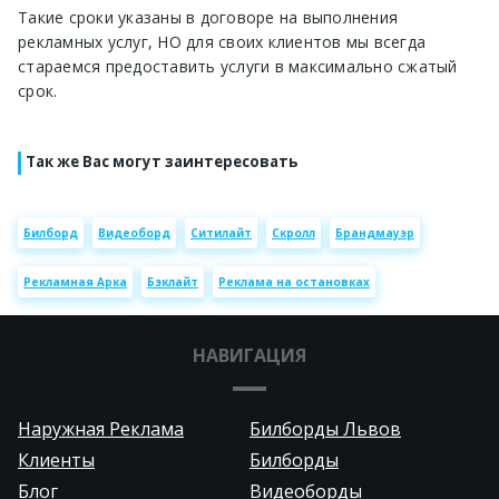
Такие сроки указаны в договоре на выполнения
рекламных услуг, НО для своих клиентов мы всегда
стараемся предоставить услуги в максимально сжатый
срок.
Так же Вас могут заинтересовать
Билборд
Видеоборд
Ситилайт
Скролл
Брандмауэр
Рекламная Арка
Бэклайт
Реклама на остановках
НАВИГАЦИЯ
Наружная Реклама
Билборды Львов
Клиенты
Билборды
Блог
Видеоборды