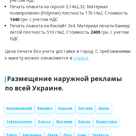
учетом НДС
Печать плаката на скролл 3,14х2,32. Материал
полипропилен (Polyman) плотность 170 г/м2. Стоимость
1440
грн. с учетом НДС
Печать плаката на бэклайт 3х4. Материал печати баннер
литой плотность 510 г/м2. Стоимость
2400
грн. с учетом
НДС
Цена печати без учета доставки в город. С требованиями
к макету можно ознакомится в
статье
.
Размещение наружной рекламы
по всей Украине.
Кропивницкий
Винница
Харьков
Полтава
Днепр
Северодонецк
Одесса
Житомир
Херсон
Краматорск
Ровно
Хмельницк
Львов
Луцк
Сумы
Черкассы