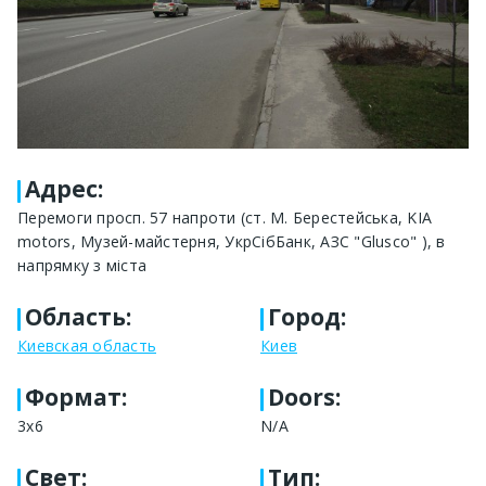
Адрес
:
Перемоги просп. 57 напроти (ст. М. Берестейська, KIA
motors, Музей-майстерня, УкрСібБанк, АЗС "Glusco" ), в
напрямку з міста
Область
:
Город
:
Киевская область
Киев
Формат
:
Doors:
3х6
N/A
Свет
:
Тип
: