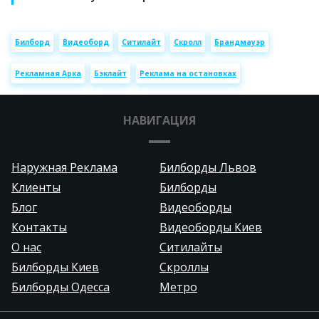
Билборд
Видеоборд
Ситилайт
Скролл
Брандмауэр
Рекламная Арка
Бэклайт
Реклама на остановках
НАВИГАЦИЯ
Наружная Реклама
Билборды Львов
Клиенты
Билборды
Блог
Видеоборды
Контакты
Видеоборды Киев
О нас
Ситилайты
Билборды Киев
Скроллы
Билборды Одесса
Метро