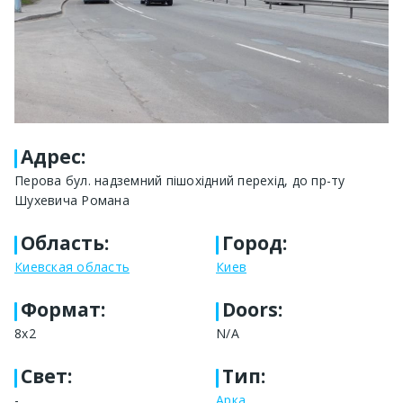
Адрес
:
Перова бул. надземний пішохідний перехід, до пр-ту
Шухевича Романа
Область
:
Город
:
Киевская область
Киев
Формат
:
Doors:
8x2
N/A
Свет
:
Тип
:
-
Арка