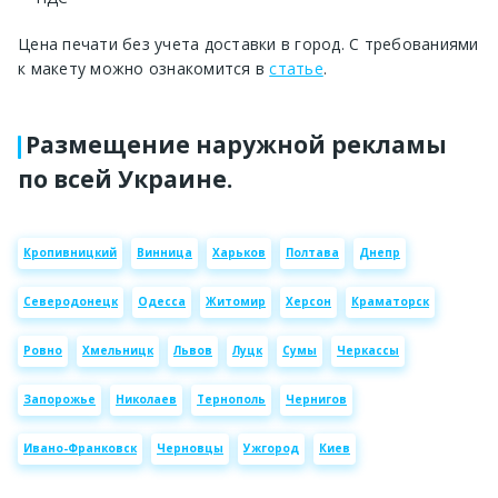
Цена печати без учета доставки в город. С требованиями
к макету можно ознакомится в
статье
.
Размещение наружной рекламы
по всей Украине.
Кропивницкий
Винница
Харьков
Полтава
Днепр
Северодонецк
Одесса
Житомир
Херсон
Краматорск
Ровно
Хмельницк
Львов
Луцк
Сумы
Черкассы
Запорожье
Николаев
Тернополь
Чернигов
Ивано-Франковск
Черновцы
Ужгород
Киев