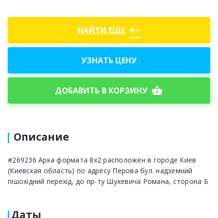
west
НАЙТИ ЕЩЕ
УЗНАТЬ ЦЕНУ
shopping_basket
ДОБАВИТЬ В КОРЗИНУ
Описание
#269236 Арка формата 8x2 расположен в городе Киев
(Киевская область) по адресу Перова бул. надземний
пішохідний перехід, до пр-ту Шухевича Романа, сторона Б
Даты