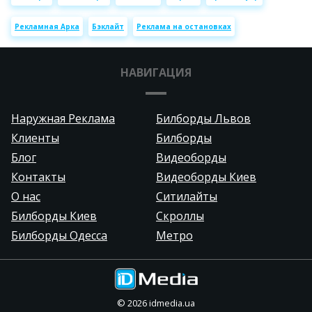
Рекламная Арка
Бэклайт
Реклама на остановках
НАВИГАЦИЯ
Наружная Реклама
Билборды Львов
Клиенты
Билборды
Блог
Видеоборды
Контакты
Видеоборды Киев
О нас
Ситилайты
Билборды Киев
Скроллы
Билборды Одесса
Метро
©
2026
idmedia.ua