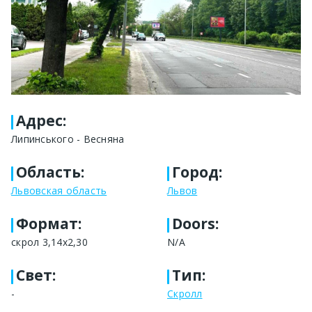
Адрес
:
Липинського - Весняна
Область
:
Город
:
Львовская область
Львов
Формат
:
Doors:
скрол 3,14х2,30
N/A
Свет
:
Тип
:
-
Скролл