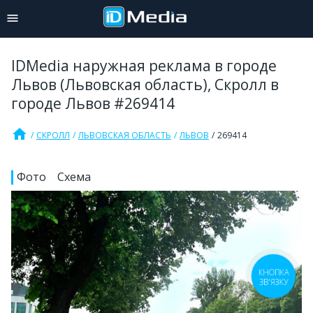
IDMedia наружная реклама в городе
Львов (Львовская область), Скролл в
городе Львов #269414
home
СКРОЛЛ
ЛЬВОВСКАЯ ОБЛАСТЬ
ЛЬВОВ
269414
Фото
Схема
КНОПКА
ЗВ'ЯЗКУ