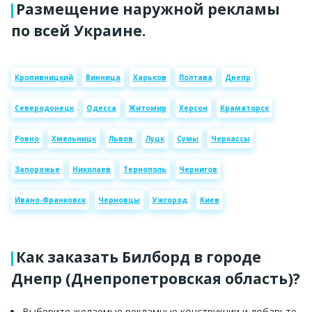
Размещение наружной рекламы
по всей Украине.
Кропивницкий
Винница
Харьков
Полтава
Днепр
Северодонецк
Одесса
Житомир
Херсон
Краматорск
Ровно
Хмельницк
Львов
Луцк
Сумы
Черкассы
Запорожье
Николаев
Тернополь
Чернигов
Ивано-Франковск
Черновцы
Ужгород
Киев
Как заказать Билборд в городе
Днепр (Днепропетровская область)?
Выберите желаемые рекламные конструкции и добавьте