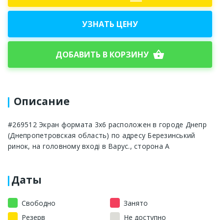
УЗНАТЬ ЦЕНУ
shopping_basket
ДОБАВИТЬ В КОРЗИНУ
Описание
#269512 Экран формата 3х6 расположен в городе Днепр
(Днепропетровская область) по адресу Березинський
ринок, на головному вході в Варус., сторона А
Даты
Свободно
Занято
Резерв
Не доступно