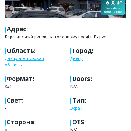
Адрес
:
Березинський ринок, на головному вході в Варус.
Область
:
Город
:
Днепропетровская
Днепр
область
Формат
:
Doors:
3х6
N/A
Свет
:
Тип
:
-
Экран
Сторона
:
OTS:
А
N/A