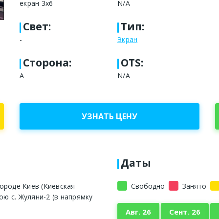
екран 3х6
N/A
Свет
:
Тип
:
-
Экран
Сторона
:
OTS:
A
N/A
УЗНАТЬ ЦЕНУ
Даты
ороде Киев (Киевская
Свободно
Занято
ою с. Жуляни-2 (в напрямку
Авг. 26
Сент. 26