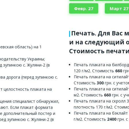
Февр. 27
Март 27
Печать. Для Вас 
и на следующий о
евская область) на 1
Стоимость печати
нодательству Украины;
Печать плаката на билборд
 зупинкою с. Жуляни-2 (в
120 г/м2. Стоимость
660
грн
Печать плаката на ситилайт
ва дорога (перед зупинкою с.
Стоимость
300
грн. с учет
Печать плаката на ситилайт
ет целостность плаката на
м2. Стоимость
660
грн. с у
Печать плаката на скролл 
ещения специалист обнаружил,
плотность 170 г/м2. Стоим
вают. Если плакат формата
Печать плаката на бэклайт
те дополнительный постер и
г/м2. Стоимость
2400
грн. 
ед зупинкою с. Жуляни-2 (в