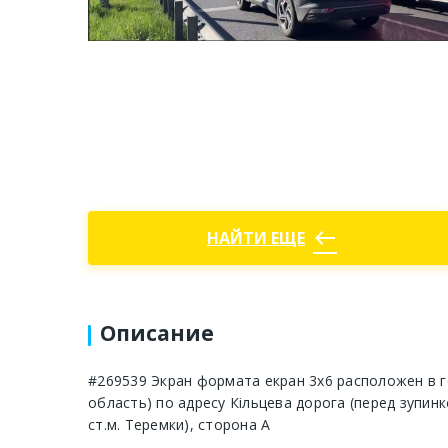
west
НАЙТИ ЕЩЕ
Описание
#269539 Экран формата екран 3х6 расположен в г
область) по адресу Кільцева дорога (перед зупинк
ст.м. Теремки), сторона A