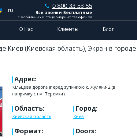
0 800 33 53 55
phone
ru
Все звонки Бесплатные
с мобильных и стационарных телефонов
О Нас
Клиенты
Блог
е Киев (Киевская область), Экран в город
Адрес
:
Кільцева дорога (перед зупинкою с. Жуляни-2 (в
напрямку ст.м. Теремки)
Область
:
Город
:
Киевская область
Киев
Формат
:
Doors: