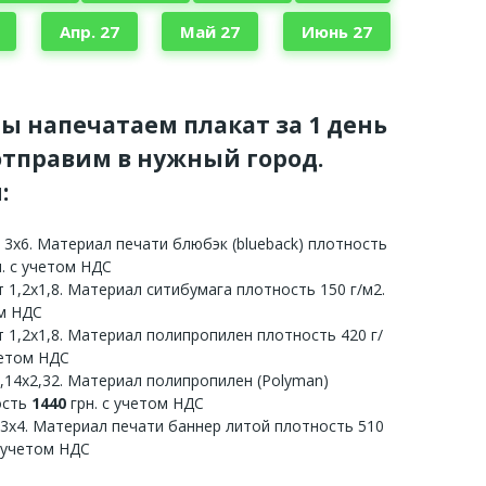
Апр. 27
Май 27
Июнь 27
мы напечатаем плакат за 1 день
тправим в нужный город.
:
 3х6. Материал печати блюбэк (blueback) плотность
. с учетом НДС
 1,2х1,8. Материал ситибумага плотность 150 г/м2.
ом НДС
 1,2х1,8. Материал полипропилен плотность 420 г/
четом НДС
3,14х2,32. Материал полипропилен (Polyman)
ость
1440
грн. с учетом НДС
 3х4. Материал печати баннер литой плотность 510
с учетом НДС