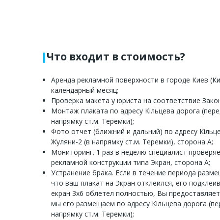
Что входит в стоимость?
Аренда рекламной поверхности в городе Киев (Ки
календарный месяц;
Проверка макета у юриста на соответствие Зако
Монтаж плаката по адресу Кільцева дорога (перед
напрямку ст.м. Теремки);
Фото отчет (ближний и дальний) по адресу Кільце
Жуляни-2 (в напрямку ст.м. Теремки), сторона A;
Мониторинг. 1 раз в неделю специалист проверя
рекламной конструкции типа Экран, сторона A;
Устранение брака. Если в течение периода разм
что ваш плакат на Экран отклеился, его подклеи
екран 3х6 облетел полностью, Вы предоставляе
мы его размещаем по адресу Кільцева дорога (пер
напрямку ст.м. Теремки);