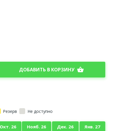
shopping_basket
ДОБАВИТЬ В КОРЗИНУ
Резерв
Не доступно
Окт. 26
Нояб. 26
Дек. 26
Янв. 27