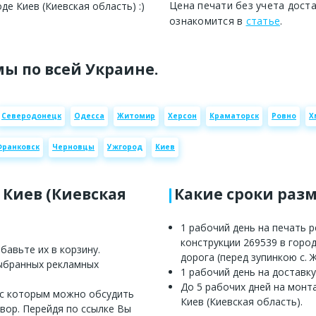
Цена печати без учета дост
де Киев (Киевская область) :)
ознакомится в
статье
.
ы по всей Украине.
Северодонецк
Одесса
Житомир
Херсон
Краматорск
Ровно
Х
Франковск
Черновцы
Ужгород
Киев
 Киев (Киевская
Какие сроки раз
1 рабочий день на печать 
конструкции 269539 в город
авьте их в корзину.
дорога (перед зупинкою с. Ж
выбранных рекламных
1 рабочий день на доставку
До 5 рабочих дней на монт
 с которым можно обсудить
Киев (Киевская область).
вор. Перейдя по ссылке Вы