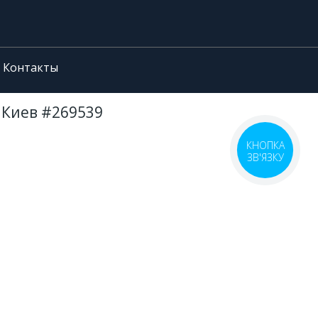
Контакты
е Киев #269539
КНОПКА
ЗВ'ЯЗКУ