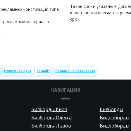
Такие сроки указаны в догов
 рекламных конструкций типа
клиентов мы всегда стараем
срок.
т рекламный материал в
т.
Рекламная Арка
Бэклайт
Реклама на остановках
НАВИГАЦИЯ
Билборды Киев
Билборды
Билборды Одесса
Видеоборды
Билборды Львов
Видеоборды 