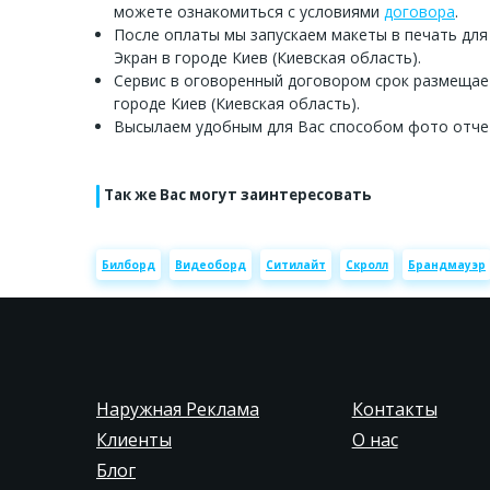
можете ознакомиться с условиями
договора
.
После оплаты мы запускаем макеты в печать для
Экран в городе Киев (Киевская область).
Сервис в оговоренный договором срок размещае
городе Киев (Киевская область).
Высылаем удобным для Вас способом фото отче
Так же Вас могут заинтересовать
Билборд
Видеоборд
Ситилайт
Скролл
Брандмауэр
Наружная Реклама
Контакты
Клиенты
О нас
Блог