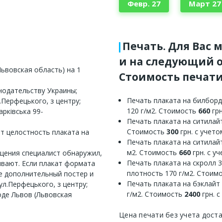
Февр. 27
Март 27
Печать. Для Вас 
и на следующий о
ьвовская область) на 1
Стоимость печати
нодательству Украины;
Печать плаката на билборд
.Перфецького, з центру;
120 г/м2. Стоимость
660
грн
рківська 99-
Печать плаката на ситилайт
Стоимость
300
грн. с учет
ет целостность плаката на
Печать плаката на ситилайт
м2. Стоимость
660
грн. с у
ещения специалист обнаружил,
Печать плаката на скролл 
ивают. Если плакат формата
плотность 170 г/м2. Стоим
е дополнительный постер и
Печать плаката на бэклайт
ул.Перфецького, з центру;
г/м2. Стоимость
2400
грн. 
оде Львов (Львовская
Цена печати без учета дост