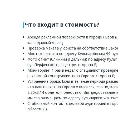
Что входит в стоимость?
Аренда рекламной поверхности в городе Львов (Л
календарный месяц;
Проверка макета у юриста на соответствие Зако
Монтаж плаката по адресу Кульпарківська 99-вул
Фото отчет (ближний и дальний) по адресу Кульпа
вул.Перфецького, з центру, сторона Б;
Мониторинг. 1 раз в неделю специалист проверя
рекламной конструкции типа Скролл, сторона Б;
Устранение брака. Если в течение периода разм
что ваш плакат на Скролл отклеился, его подкле
2,30х3,14 облетел полностью, Вы предоставляет
мы его размещаем по адресу Кульпарківська 99-в
Стабильный контакт с целевой аудиторией в гор
область) :)