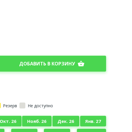
shopping_basket
ДОБАВИТЬ В КОРЗИНУ
Резерв
Не доступно
Окт. 26
Нояб. 26
Дек. 26
Янв. 27