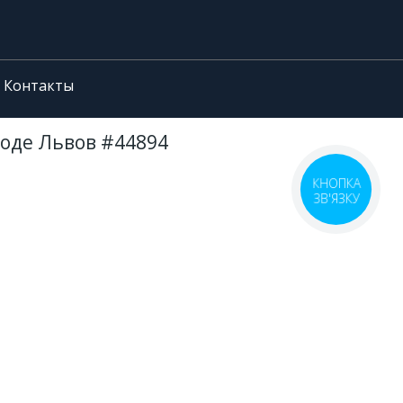
Контакты
роде Львов #44894
КНОПКА
ЗВ'ЯЗКУ