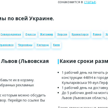
ознакомится в
статье
.
ы по всей Украине.
Северодонецк
Одесса
Житомир
Херсон
Краматорск
Ровно
Х
Франковск
Черновцы
Ужгород
Киев
 Львов (Львовская
Какие сроки раз
1 рабочий день на печать 
конструкции 44894 в городе
авьте их в корзину.
Кульпарківська 99-вул.Перф
выбранных рекламных
1 рабочий день на доставку
До 5 рабочих дней на монт
 с которым можно обсудить
Львов (Львовская область).
вор. Перейдя по ссылке Вы
Такие сроки указаны в догов