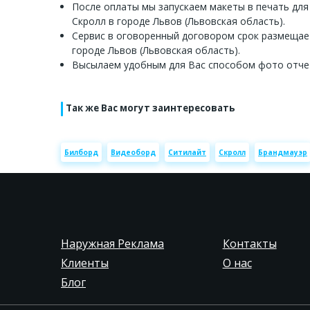
После оплаты мы запускаем макеты в печать для
Скролл в городе Львов (Львовская область).
Сервис в оговоренный договором срок размещае
городе Львов (Львовская область).
Высылаем удобным для Вас способом фото отче
Так же Вас могут заинтересовать
Билборд
Видеоборд
Ситилайт
Скролл
Брандмауэр
Наружная Реклама
Контакты
Клиенты
О нас
Блог