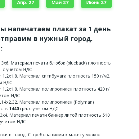
Апр. 27
Май 27
Июнь 27
мы напечатаем плакат за 1 день
тправим в нужный город.
:
 3х6. Материал печати блюбэк (blueback) плотность
. с учетом НДС
 1,2х1,8. Материал ситибумага плотность 150 г/м2.
ом НДС
 1,2х1,8. Материал полипропилен плотность 420 г/
четом НДС
3,14х2,32. Материал полипропилен (Polyman)
ость
1440
грн. с учетом НДС
 3х4. Материал печати баннер литой плотность 510
с учетом НДС
авки в город. С требованиями к макету можно