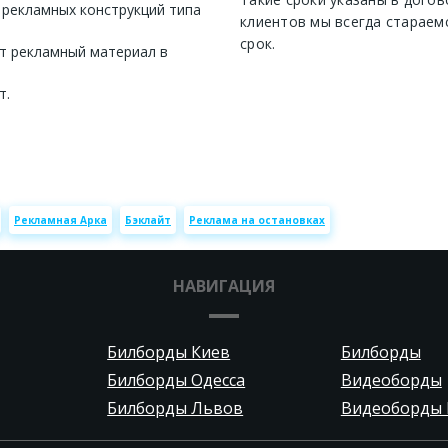
 рекламных конструкций типа
клиентов мы всегда стараем
срок.
т рекламный материал в
т.
Рекламная Арка
Бэклайт
Реклама на остановках
НАВИГАЦИЯ
Билборды Киев
Билборды
Билборды Одесса
Видеоборды
Билборды Львов
Видеоборды 