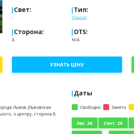
Свет
:
Тип
:
-
Скролл
Сторона
:
OTS:
Б
N/A
УЗНАТЬ ЦЕНУ
Даты
ороде Львов (Львовская
Свободно
Занято
кого, з центру, сторона Б
Авг. 26
Сент. 26