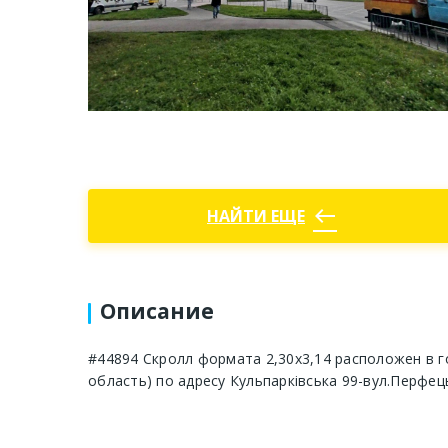
west
НАЙТИ ЕЩЕ
Описание
#44894 Скролл формата 2,30х3,14 расположен в г
область) по адресу Кульпарківська 99-вул.Перфець