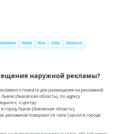
мельницк
Львов
Луцк
Сумы
Черкассы
мещения наружной рекламы?
рекламного плаката для размещения на рекламной
 Львов (Львовская область), по адресу
ецького, з центру
 в город Львов (Львовская область);
аж рекламной поверхности типа Скролл в городе
оре на выполнения рекламных услуг, НО для своих