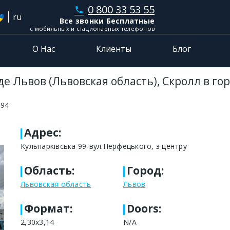
0 800 33 53 55
phone
ru
Все звонки Бесплатные
с мобильных и стационарных телефонов
О Нас
Клиенты
Блог
е Львов (Львовская область), Скролл в го
894
Адрес
:
Кульпарківська 99-вул.Перфецького, з центру
Область
:
Город
:
Львовская область
Львов
Формат
:
Doors:
2,30х3,14
N/A